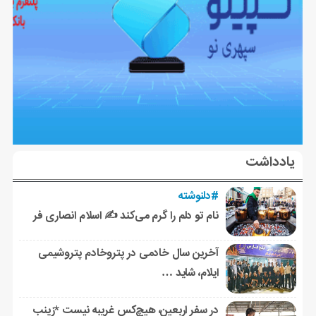
یادداشت
#دلنوشته
نام تو دلم را گرم می‌کند ✍️ اسلام انصاری فر
آخرین سال خادمی در پتروخادم پتروشیمی
ایلام، شاید …
در سفر اربعین، هیچ‌کس غریبه نیست *زینب