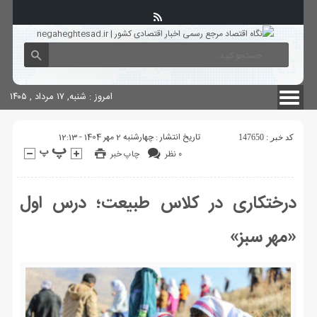
آگهی های دولتی
چاپ
شناسنامه سایت
امروز : شنبه, ۱۷ مرداد , ۱۴۰۵
تاریخ انتشار : چهارشنبه 2 مهر 1404 - 12:13
کد خبر : 147650
۰ نظر
چاپ خبر
درختکاری در کلاس طبیعت؛ درس اول
«مهر سبز»