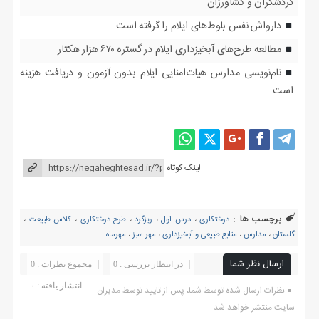
گردشگران و کشاورزان
دارواش نفس بلوط‌های ایلام را گرفته است
مطالعه طرح‌های آبخیزداری ایلام در گستره ۶۷۰ هزار هکتار
نام‌نویسی مدارس هیات‌امنایی ایلام بدون آزمون و دریافت هزینه
است
لینک کوتاه
برچسب ها :
درختکاری
،
درس اول
،
ریزگرد
،
طرح درختکاری
،
کلاس طبیعت
،
گلستان
،
مدارس
،
منابع طبیعی و آبخیزداری
،
مهر سبز
،
مهرماه
ارسال نظر شما
در انتظار بررسی : 0
مجموع نظرات : 0
انتشار یافته : ۰
نظرات ارسال شده توسط شما، پس از تایید توسط مدیران
سایت منتشر خواهد شد.