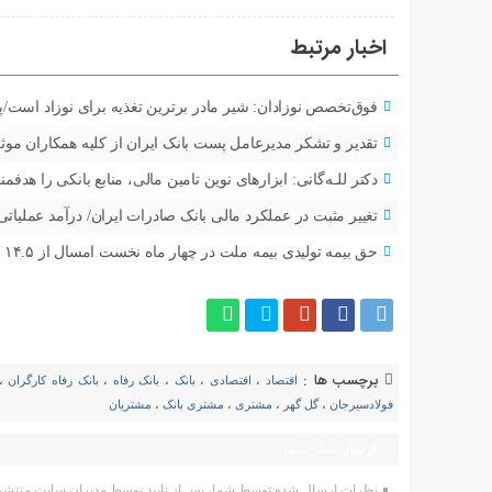
اخبار مرتبط
فوق‌تخصص نوزادان: شیر مادر برترین تغذیه برای نوزاد است/پر
تقدیر و تشکر مدیرعامل پست بانک ایران از کلیه همکاران موثر 
دکتر للـه‌گانی: ابزارهای نوین تامین مالی، منابع بانکی را هدف
تغییر مثبت در عملکرد مالی بانک صادرات ایران/ درآمد عملیاتی ۸۰ درصد رشد کر
حق بیمه تولیدی بیمه ملت در چهار ماه نخست امسال از ۱۴.۵ همت گذشت/ رشد ۹۰ درصدی نسبت به مدت مشابه سال گذشته
برچسب ها :
اقتصاد
،
اقتصادی
،
بانک
،
بانک رفاه
،
بانک رفاه کارگران
،
فولادسیرجان
،
گل گهر
،
مشتری
،
مشتری بانک
،
مشتریان
ارسال نظر شما
نظرات ارسال شده توسط شما، پس از تایید توسط مدیران سایت منتشر 