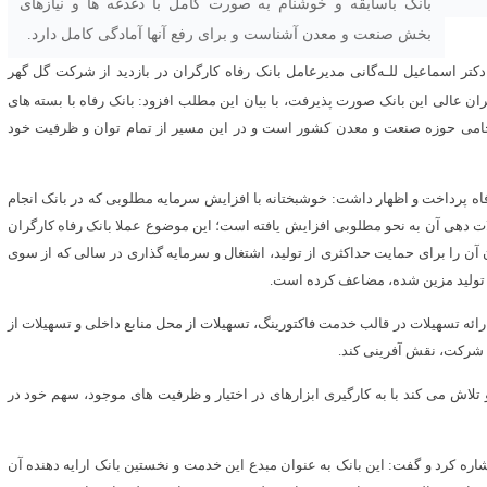
بانک باسابقه و خوشنام به صورت کامل با دغدغه ها و نیازهای
بخش صنعت و معدن آشناست و برای رفع آنها آمادگی کامل دارد.
کتر اسماعیل للـه‌گانی مدیرعامل بانک رفاه کارگران در بازدید از شرکت گل گهر
ن عالی این بانک صورت پذیرفت، با بیان این مطلب افزود: بانک رفاه با بسته های
 حامی حوزه صنعت و معدن کشور است و در این مسیر از تمام توان و ظرفیت خود
فاه پرداخت و اظهار داشت: خوشبختانه با افزایش سرمایه مطلوبی که در بانک انجام
ات دهی آن به نحو مطلوبی افزایش یافته است؛ این موضوع عملا بانک رفاه کارگران
ن آن را برای حمایت حداکثری از تولید، اشتغال و سرمایه گذاری در سالی که از سوی
 تولید مزین شده، مضاعف کرده است.
ائه تسهیلات در قالب خدمت فاکتورینگ، تسهیلات از محل منابع داخلی و تسهیلات از
 شرکت، نقش آفرینی کند.
لاش می کند با به کارگیری ابزارهای در اختیار و ظرفیت های موجود، سهم خود در
 اشاره کرد و گفت: این بانک به عنوان مبدع این خدمت و نخستین بانک ارایه دهنده آن