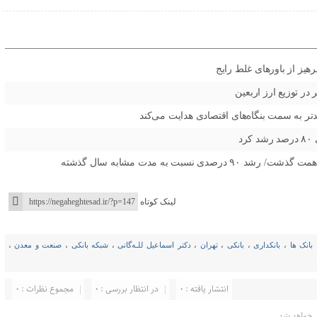
هیز از باورهای غلط رایج
در توزیع ارز اربعین
مندتر به سمت بنگاه‌های اقتصادی هدایت می‌کند
د
لینک کوتاه
بانک ها
،
بانکداری
،
بانکی
،
تهران
،
دکتر اسماعیل للـه‌گانی
،
شبکه بانکی
،
صنعت و معدن
،
انتشار یافته : ۰
در انتظار بررسی : 0
مجموع نظرات : 0
خواهد شد.