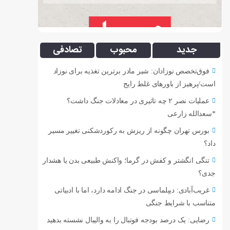
جدید
محبوب
تصادفی
فوق‌تخصص نوزادان: شیر مادر برترین تغذیه برای نوزاد
است/پرهیز از باورهای غلط رایج
عملیات نصر ۲ چه تاثیری در معادلات جنگ داشت؟
*سعدالله زارعی
بورس تهران چگونه از ریزش به رکوردشکنی تغییر مسیر
داد؟
تنگی انگشتر و کفش در گرما؛ واکنش طبیعی بدن یا هشدار
جدی؟
غریب‌آبادی: دیپلماسی در جنگ ادامه دارد، اما با ادبیاتی
متناسب با شرایط جنگی
رضایی: یک درصد بودجه فوتبال را به والیبال نشسته بدهید