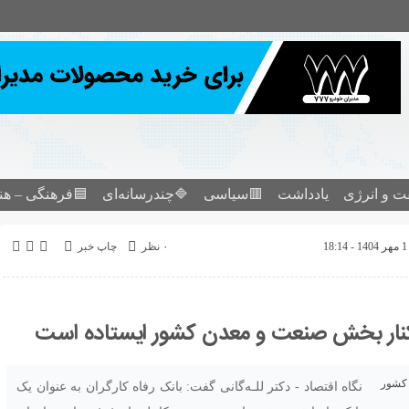
ت و انرژی
یادداشت
🟥سیاسی
🔷چندرسانه‌ای
🟦فرهنگی – هن
۰ نظر
چاپ خبر
 کنار بخش صنعت و معدن کشور ایستاده است
نگاه اقتصاد - دکتر للـه‌گانی گفت: بانک رفاه کارگران به عنوان یک