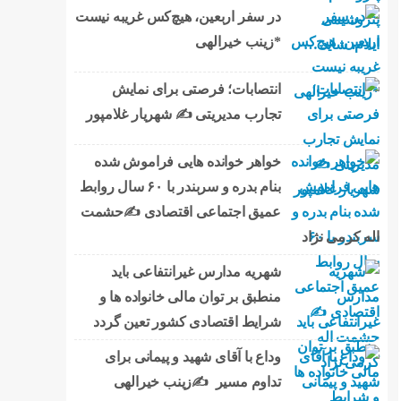
در سفر اربعین، هیچ‌کس غریبه نیست
*زینب خیرالهی
انتصابات؛ فرصتی برای نمایش
تجارب مدیریتی ✍ شهریار غلامپور
خواهر خوانده هایی فراموش شده
بنام بدره و سربندر با ۶۰ سال روابط
عمیق اجتماعی اقتصادی ✍حشمت
اله کرمی نژاد
شهریه مدارس غیرانتفاعی باید
منطبق بر توان مالی خانواده ها و
شرایط اقتصادی کشور تعین گردد
وداع با آقای شهید و پیمانی برای
تداوم مسیر ✍زینب خیرالهی