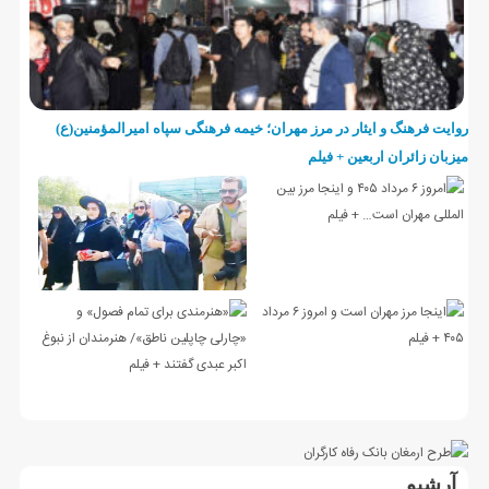
روایت فرهنگ و ایثار در مرز مهران؛ خیمه فرهنگی سپاه امیرالمؤمنین(ع)
میزبان زائران اربعین + فیلم
آرشیو