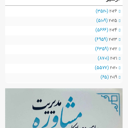
(3520)
2026
(5109)
2025
(5666)
2024
(6959)
2023
(6359)
2022
(8701)
2021
(5577)
2020
(65)
2019