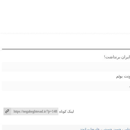
ونت بوئم
لینک کوتاه
یایی
،
حسین حسینی
،
علیرضا بیرانوند