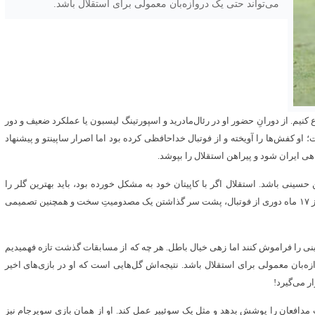
می‌تواند حتی یک دروازه‌بان معمولی برای استقلال باشد.
وع کنیم. از دورانِ حضور او در رئال‌مادرید و اسپورتینگ لیسبون یا عملکرد ضعیف و دور
 او کفش‌ها را آویخته و از فوتبال خداحافظی کرده بود اما اصرار ساپینتو و پیشنهاد
ی ایران شود و پیراهن استقلال را بپوشد.
حسینی باشد. استقلال اگر با کاپیتان خود به مشکل خورده بود، باید بهترین گلر را
جذب می‌کرد تا جای خالی او حس نشود اما این کار را نکرد. آدان بعد از ۱۷ ماه دوری از فوتبال، پشت سر گذاشتن یک مصدومیتِ سخت و همچنین تصمیمی
حسینی را فراموش کنند اما زهی خیال باطل. هر چه که از مسابقات گذشت تازه فهمیدیم
زه‌بان معمولی برای استقلال باشد. نتیجه‌اش گل‌هایی است که او در بازی‌های اخیر
ر می‌گیرد!
تِ مدافعان را پوشش بدهد و مثل یک سوئیپر عمل کند. او از همان بازی سوپرجام نیز