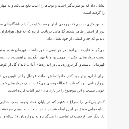
نشان داد که دو ضرب‌گیر است و توپ‌ها را اغلب دفع می‌کند و نه مهار.
را گرفته است.
به این کاری نداریم که رزومه‌ی آدان چیست؛ او در کدام باشگاه‌های مطرح
دور از انتظار ظاهر شده، گل‌هایی دریافت کرده که به قول هوادار
دیدیم که چه واکنشی از خود نشان داد.
می‌گویند علیرضا بیرانوند در هر تیمی حضور داشته، قهرمان شده. یعنی
پستِ دروازه‌بانی یکی از مهمترین و یا بهتر بگوییم پراهمیت‌ترین پس
قهرمانی باشید و اگر دروازه‌بانی در اندازه‌های آدان، باید ۷ گل از الوصل دریافت کنید و در لیگ ایران هم مقابل شمس‌آذر به پیروزی نرسید.
برای آدان، بهتر بود کنار خانواده‌اش بماند، فوتبال را از تلویزیو
دروازه‌بانی نبود که باید. عبدالله ویسی می‌گفت: «یک دروازه‌بان خوب
خوبی نیست و این موضوع را در بازی‌های اخیر اثبات کرده است.
کمتر بازیکنی را سراغ داشتیم که در پایان هفته پنجم، بحثِ جدای
شایعه‌هایی موثق در این رابطه شنیده شده است. باید ببینیم سرنوشت این
بار دیگر سراغ حبیب فرعباسی را می‌گیرد و به دروازه‌بان ۲۷ ساله و ایرانی خود میدان می‌دهد؟