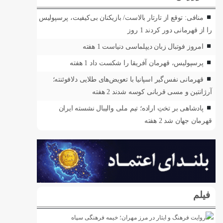
منافی: توقع از تارتار بالاست/ بازیکنان بی‌کیفیت، پرسپولیس
را از قهرمانی دور کردند
1 روز
امروز فوتبال زبان دیپلماسی دنیاست
1 هفته
پرسپولیس، قهرمان آفریقا را شکست داد
1 هفته
قهرمانی نفس‌گیر اسپانیا با تعویض‌های طلایی دلافوئنته؛
آرژانتین و مسی قربانی کوسه شدند
2 هفته
پادشاهی بر تختِ اراده؛ تیم ملی والیبال نشسته ایران
قهرمان جهان شد
2 هفته
فیلم