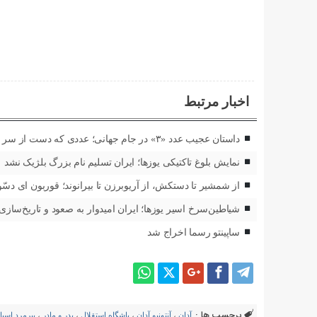
اخبار مرتبط
داستان عجیب عدد «۳» در جام جهانی؛ عددی که دست از سر ایران برنداشت!
نمایش بلوغ تاکتیکی یوزها؛ ایران تسلیم نام بزرگ بلژیک نشد
از شمشیر تا دستکش، از آریوبرزن تا بیرانوند؛ قوربون ای دسّ
شیاطین‌سرخ اسیر یوزها؛ ایران امیدوار به صعود و تاریخ‌سازی
ساپینتو رسما اخراج شد
برچسب ها :
آدان
،
آنتونیو آدان
،
باشگاه استقلال
،
پدر و مادرِ
،
پیرمرد اسپان