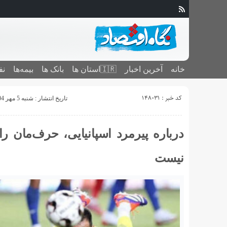
خانه
آخرین اخبار
🇮🇷استان ‌ها
بانک ها
بیمه‌ها
نف
کد خبر : 148031
تاریخ انتشار : شنبه 5 مهر 1404 - 17:07
درباره پیرمرد اسپانیایی، حرف‌مان را
نیست