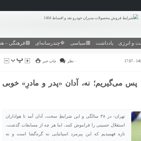
ت و انرژی
یادداشت
🟥سیاسی
🔷چندرسانه‌ای
🟦فرهنگی – هن
۰ نظر
چاپ خبر
 پس می‌گیریم؛ نه، آدان «پدر و مادرِ» خوبی
تهران- در ۳۸ سالگی و این شرایطِ سخت، آدان آمد تا هواداران
استقلال حسینی را فراموش کنند، اما هر چه از مسابقات گذشت،
تازه فهمیدیم که این پیرمرد اسپانیایی نه گره‌گشا است و نه