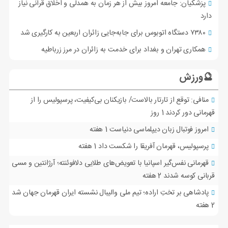
پزشکیان: جامعه امروز بیش از هر زمان به همدلی و اخلاق قرآنی نیاز
دارد
۷۳۸۰ دستگاه اتوبوس برای جابه‌جایی زائران اربعین به‌ کارگیری شد
همکاری تهران و بغداد برای خدمت به زائران در مرز زرباطیه
🔮ورزش
منافی: توقع از تارتار بالاست/ بازیکنان بی‌کیفیت، پرسپولیس را از
قهرمانی دور کردند
1 روز
امروز فوتبال زبان دیپلماسی دنیاست
1 هفته
پرسپولیس، قهرمان آفریقا را شکست داد
1 هفته
قهرمانی نفس‌گیر اسپانیا با تعویض‌های طلایی دلافوئنته؛ آرژانتین و مسی
قربانی کوسه شدند
2 هفته
پادشاهی بر تختِ اراده؛ تیم ملی والیبال نشسته ایران قهرمان جهان شد
2 هفته