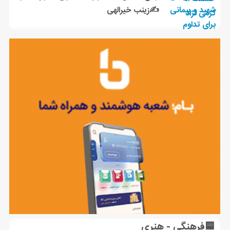
✍زینب خیرالهی
🟦فرهنگی - هنری