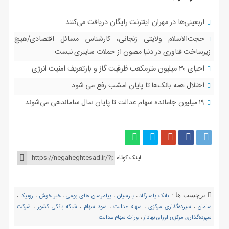
اربعینی‌ها در مهران اینترنت رایگان دریافت می‌کنند
حجت‌الاسلام ولایتی زنجانی، کارشناس مسائل اقتصادی/هیچ
زیرساخت فناوری در دنیا مصون از حملات سایبری نیست
احیای ۳۰ میلیون مترمکعب ظرفیت گاز و بازتعریف امنیت انرژی
اختلال همه بانک‌ها تا پایان امشب رفع می شود
۱۹ میلیون جامانده سهام عدالت تا پایان سال ساماندهی می‌شوند
لینک کوتاه
برچسب ها :
بانک پاسارگاد
،
پارسیان
،
پیامرسان های بومی
،
خبر خوش
،
روبیکا
،
سامان
،
سپرده‌گذاری مرکزی
،
سهام عدالت
،
سود سهام
،
شبکه بانکی کشور
،
شرکت
سپرده‌گذاری مرکزی اوراق بهادار
،
وراث سهام عدالت