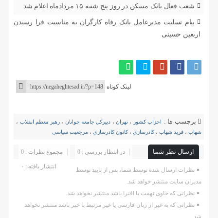
شعب فعال بانک مسکن در روز پنج شنبه ۱۵ مردادماه اعلام شد
پیام تسلیت مدیرعامل بانک رفاه کارگران به مناسبت فرا رسیدن
اربعین حسینی
لینک کوتاه
برچسب ها :
احزاب کشور
،
تهران
،
دبیرکل جامعه جوانان
،
رهبر معظم انقلاب
،
شهاب
،
فرید شهاب
،
کادرسازی
،
کانون کادرسازی
،
مرجعیت سیاسی
ارسال نظر شما
در انتظار بررسی : 0
مجموع نظرات : 0
انتشار یافته : ۰
نظرات ارسال شده توسط شما، پس از تایید توسط
مدیران سایت منتشر خواهد شد.
نظراتی که حاوی تهمت یا افترا باشد منتشر نخواهد شد.
نظراتی که به غیر از زبان فارسی یا غیر مرتبط با خبر باشد منتشر نخواهد
شد.