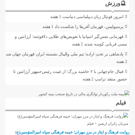
🔮ورزش
امروز فوتبال زبان دیپلماسی دنیاست
1 هفته
پرسپولیس، قهرمان آفریقا را شکست داد
1 هفته
قهرمانی نفس‌گیر اسپانیا با تعویض‌های طلایی دلافوئنته؛ آرژانتین و
مسی قربانی کوسه شدند
2 هفته
پادشاهی بر تختِ اراده؛ تیم ملی والیبال نشسته ایران قهرمان جهان شد
2 هفته
فینال جام‌جهانی با ۲ حاشیه بزرگ؛ از غیبت رئیس‌جمهور آرژانتین تا
حضور منتقد ترامپ
2 هفته
فیلم
روایت فرهنگ و ایثار در مرز مهران؛ خیمه فرهنگی سپاه امیرالمؤمنین(ع)