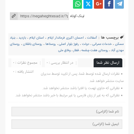
لینک کوتاه
برچسب ها :
آسفالت
،
احسان اکبری فرماندار ایلام
،
استان ایلام
،
بازدید
،
بنیاد
مسکن
،
خدمات عمرانی
،
دولت
،
رفوژ بلوار اصلی
،
روستاها
،
روستای بانقلان
،
روستای
مهدی آباد
،
روستای هفت چشمه
،
قطار
،
وفاق ملی
ارسال نظر شما
در انتظار بررسی : 0
مجموع نظرات : 0
انتشار یافته : ۰
نظرات ارسال شده توسط شما، پس از تایید توسط مدیران
سایت منتشر خواهد شد.
نظراتی که حاوی تهمت یا افترا باشد منتشر نخواهد شد.
نظراتی که به غیر از زبان فارسی یا غیر مرتبط با خبر باشد منتشر نخواهد شد.