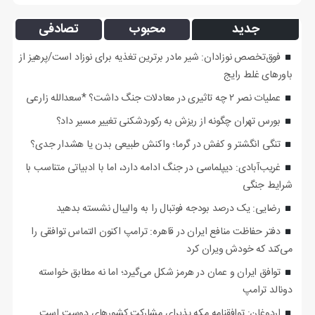
جدید
محبوب
تصادفی
فوق‌تخصص نوزادان: شیر مادر برترین تغذیه برای نوزاد است/پرهیز از
باورهای غلط رایج
عملیات نصر ۲ چه تاثیری در معادلات جنگ داشت؟ *سعدالله زارعی
بورس تهران چگونه از ریزش به رکوردشکنی تغییر مسیر داد؟
تنگی انگشتر و کفش در گرما؛ واکنش طبیعی بدن یا هشدار جدی؟
غریب‌آبادی: دیپلماسی در جنگ ادامه دارد، اما با ادبیاتی متناسب با
شرایط جنگی
رضایی: یک درصد بودجه فوتبال را به والیبال نشسته بدهید
دفتر حفاظت منافع ایران در قاهره: ترامپ اکنون التماس توافقی را
می‌کند که خودش ویران کرد
توافق ایران و عمان در هرمز شکل می‌گیرد؛ اما نه مطابق خواسته
دونالد ترامپ
اردوغان: توافقنامه مکه پذیرای مشارکت کشورهای دوست است