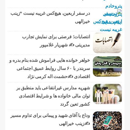
در سفر اربعین، هیچ‌کس غریبه نیست *زینب
خیرالهی
انتصابات؛ فرصتی برای نمایش تجارب
مدیریتی ✍ شهریار غلامپور
خواهر خوانده هایی فراموش شده بنام بدره و
سربندر با ۶۰ سال روابط عمیق اجتماعی
اقتصادی ✍حشمت اله کرمی نژاد
شهریه مدارس غیرانتفاعی باید منطبق بر
توان مالی خانواده ها و شرایط اقتصادی
کشور تعین گردد
وداع با آقای شهید و پیمانی برای تداوم مسیر
✍زینب خیرالهی