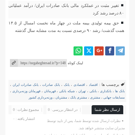
تغییر مثبت در عملکرد مالی بانک صادرات ایران/ درآمد عملیاتی
۸۰ درصد رشد کرد
حق بیمه تولیدی بیمه ملت در چهار ماه نخست امسال از ۱۴.۵
همت گذشت/ رشد ۹۰ درصدی نسبت به مدت مشابه سال گذشته
لینک کوتاه
برچسب ها :
اقتصاد
،
اقتصادی
،
بانک
،
بانک صادرات
،
بانک صادرات ایران
،
بانک ها
،
بانکداری
،
بانکی
،
تهران
،
شبکه بانکی
،
قهرمانان
،
قهرمانان وزنه‌برداری
،
مسابقات جهانی
،
مشتری
،
مشتری بانک
،
مشتریان
،
وزنه‌برداری کشور
ارسال نظر شما
در انتظار بررسی : 0
مجموع نظرات : 0
انتشار یافته : ۰
نظرات ارسال شده توسط شما، پس از تایید توسط
مدیران سایت منتشر خواهد شد.