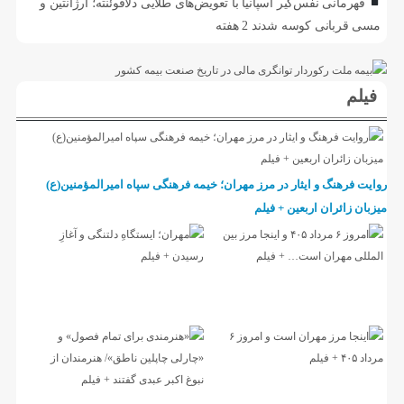
قهرمانی نفس‌گیر اسپانیا با تعویض‌های طلایی دلافوئنته؛ آرژانتین و
مسی قربانی کوسه شدند
2 هفته
فیلم
روایت فرهنگ و ایثار در مرز مهران؛ خیمه فرهنگی سپاه امیرالمؤمنین(ع)
میزبان زائران اربعین + فیلم