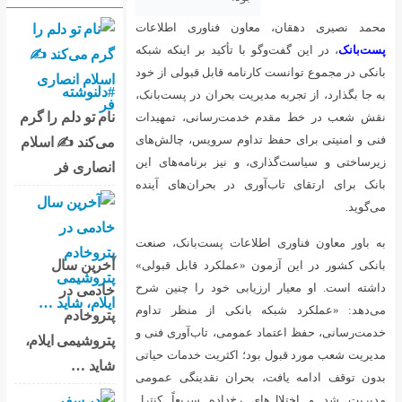
 فناوری اطلاعات
تأکید بر اینکه شبکه
ه قابل قبولی از خود
#دلنوشته
 بحران در پست‌بانک،
نام تو دلم را گرم
‌رسانی، تمهیدات
م سرویس، چالش‌های
می‌کند ✍️ اسلام
نیز برنامه‌های این
انصاری فر
در بحران‌های آینده
ات پست‌بانک، صنعت
آخرین سال
ملکرد قابل قبولی»
ی خود را چنین شرح
خادمی در
کی از منظر تداوم
پتروخادم
می، تاب‌آوری فنی و
پتروشیمی ایلام،
اکثریت خدمات حیاتی
شاید …
ران نقدینگی عمومی
داده سریعاً کنترل