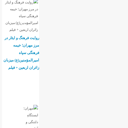
روایت فرهنگ و ایثار در
مرز مهران؛ خیمه
فرهنگی سپاه
امیرالمؤمنین(ع) میزبان
زائران اربعین + فیلم