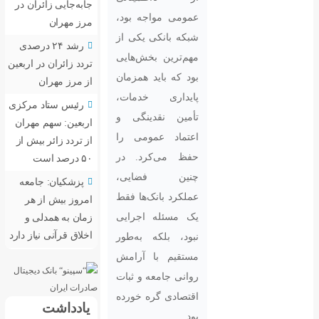
جابه‌جایی زائران در
ومی مواجه بود،
مرز مهران
که بانکی یکی از
رشد ۲۴ درصدی
م‌ترین بخش‌هایی
تردد زائران در اربعین
د که باید همزمان
از مرز مهران
یداری خدمات،
رئیس ستاد مرکزی
مین نقدینگی و
اربعین: سهم مهران
تماد عمومی را
از تردد زائر بیش از
ظ می‌کرد. در
۵۰ درصد است
ین فضایی،
پزشکیان: جامعه
لکرد بانک‌ها فقط
امروز بیش از هر
 مسئله اجرایی
زمان به همدلی و
اخلاق قرآنی نیاز دارد
ود، بلکه به‌طور
تقیم با آرامش
انی جامعه و ثبات
تصادی گره خورده
یادداشت
.