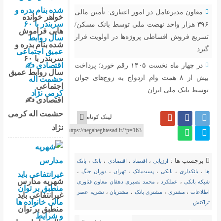
عتباری: تأمین مالی
خواهر خوانده
ی توسط بانک مسکن/
هایی فراموش
ها در اولویت قرار
شده بنام بدره و
سربندر با ۶۰
در چهار ماه نخست ۱۴۰۵ رقم خورد؛ پرداخت
سال روابط عمیق
زدواج به زوج‌های جوان
اجتماعی
اقتصادی ✍
حشمت اله کرمی
لینک کوتاه
نژاد
اقتصادی
،
بانک
،
بانک
تهران
،
دوران جنگ
،
شهریه مدارس
ی دهقان معاون فناوری
مشتریان
،
نشریه عصر
غیرانتفاعی باید
منطبق بر توان