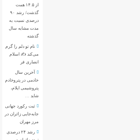
از ۱۴.۵ همت
گذشت/ رشد ۹۰
درصدی نسبت به
مدت مشابه سال
گذشته
نام تو دلم را گرم
می‌کند ✍️ اسلام
انصاری فر
آخرین سال
خادمی در پتروخادم
پتروشیمی ایلام،
شاید …
ثبت رکورد جهانی
جابه‌جایی زائران در
مرز مهران
رشد ۲۴ درصدی
تردد زائران در