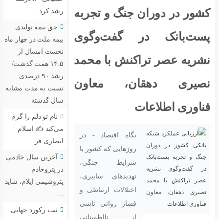
نگ و تجربه
رشد کرد
حق بیمه تولیدی
گفت‌وگوی
بیمه ملت در چهار ماه
نخست امسال از
ش با محمد
۱۴.۵ همت گذشت/
رشد ۹۰ درصدی
، معاون
نسبت به مدت مشابه
سال گذشته
نام تو دلم را گرم
می‌کند ✍️ اسلام
اه اقتصاد - در
انصاری فر
زهایی که کشور با
آخرین سال خادمی
ایط جنگی،
در پتروخادم
دیدهای سایبری،
پتروشیمی ایلام، شاید
تلالات ارتباطی و
…
ار روانی ناشی
ثبت رکورد جهانی
 نااطمینانی