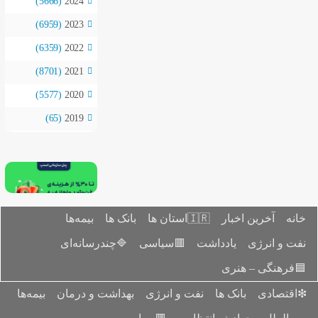
(5666)
2024
(6959)
2023
(6359)
2022
(8701)
2021
(5577)
2020
(65)
2019
بیمه‌ها
بانک ها

🔷چندرسانه‌ای
🟥سیاسی
بیمه‌ها
بهداشت و درمان
نفت و ان