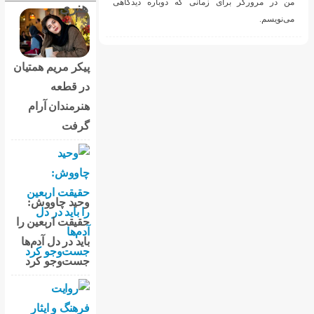
ه دوباره دیدگاهی
هنری
پیکر مریم همتیان
در قطعه
هنرمندان آرام
گرفت
وحید چاووش:
حقیقت اربعین را
باید در دل آدم‌ها
جست‌وجو کرد