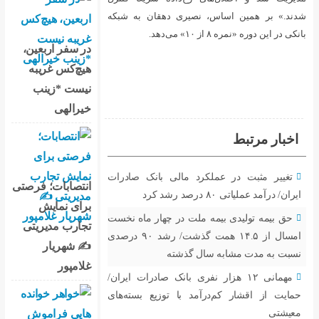
ری دهقان به شبکه
در سفر اربعین،
هیچ‌کس غریبه
نیست *زینب
خیرالهی
مالی بانک صادرات
انتصابات؛ فرصتی
برای نمایش
 در چهار ماه نخست
تجارب مدیریتی
امسال از ۱۴.۵ همت گذشت/ رشد ۹۰ درصدی
✍ شهریار
ذشته
غلامپور
فری بانک صادرات ایران/
با توزیع بسته‌های