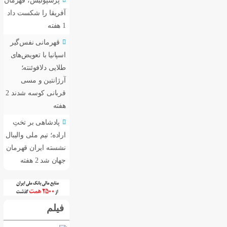
پرسپولیس، قهرمان
آفریقا را شکست داد
1 هفته
قهرمانی نفس‌گیر
اسپانیا با تعویض‌های
طلایی دلافوئنته؛
آرژانتین و مسی
قربانی کوسه شدند
2
هفته
پادشاهی بر تختِ
اراده؛ تیم ملی والیبال
نشسته ایران قهرمان
جهان شد
2 هفته
فیلم