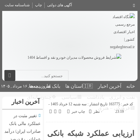
آگهی های دولتی
چاپ
شناسنامه سایت
بانک ها
بیمه‌ها
امروز : جمعه, ۱۶ مرداد , ۱۴۰۵
🟥سیاسی
🔷چندرسانه‌ای
آخرین اخبار
تاریخ انتشار : سه شنبه 12 خرداد 1405 -
اپ خبر
تغییر مثبت در
عملکرد مالی بانک
صادرات ایران/ درآمد
شبکه بانکی
عملیاتی ۸۰ درصد