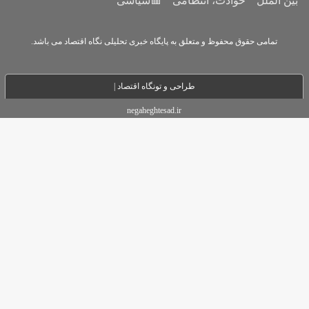
می
🟥سیاسی
ه پایگاه خبری تحلیلی نگاه اقتصاد می باشد.
حی و تو
نگاه اقتصاد |
negaheghtesad.ir