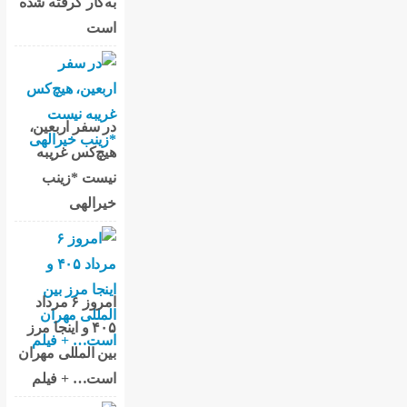
به‌کار گرفته شده
است
در سفر اربعین،
هیچ‌کس غریبه
نیست *زینب
خیرالهی
امروز ۶ مرداد
۴۰۵ و اینجا مرز
بین المللی مهران
است… + فیلم