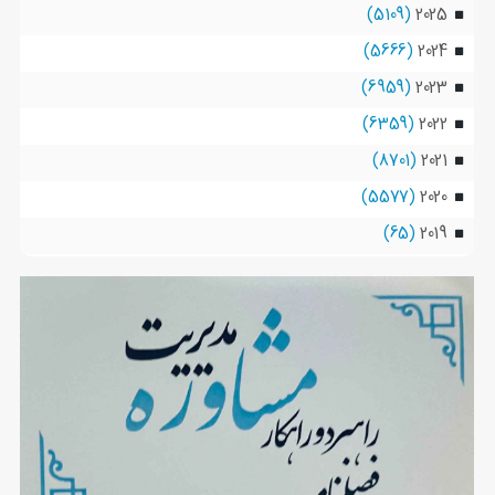
(5109)
2025
(5666)
2024
(6959)
2023
(6359)
2022
(8701)
2021
(5577)
2020
(65)
2019