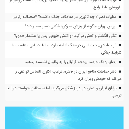
فوق‌تخصص نوزادان: شیر مادر برترین تغذیه برای نوزاد است/پرهیز از
باورهای غلط رایج
عملیات نصر ۲ چه تاثیری در معادلات جنگ داشت؟ *سعدالله زارعی
بورس تهران چگونه از ریزش به رکوردشکنی تغییر مسیر داد؟
تنگی انگشتر و کفش در گرما؛ واکنش طبیعی بدن یا هشدار جدی؟
غریب‌آبادی: دیپلماسی در جنگ ادامه دارد، اما با ادبیاتی متناسب با
شرایط جنگی
رضایی: یک درصد بودجه فوتبال را به والیبال نشسته بدهید
دفتر حفاظت منافع ایران در قاهره: ترامپ اکنون التماس توافقی را
می‌کند که خودش ویران کرد
توافق ایران و عمان در هرمز شکل می‌گیرد؛ اما نه مطابق خواسته دونالد
ترامپ