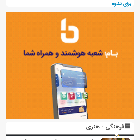
🟦فرهنگی - هنری