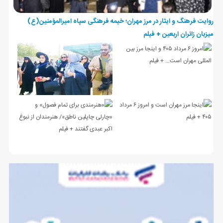
روایت فرهنگ و ایثار در مرز مهران؛ خیمه فرهنگی سپاه امیرالمؤمنین(ع)
میزبان زائران اربعین + فیلم