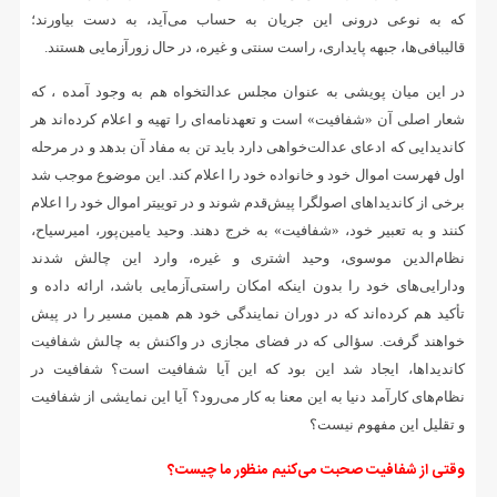
که به نوعی درونی این جریان به حساب می‌آید، به دست بیاورند؛
قالیبافی‌ها، جبهه‌ پایداری، راست سنتی و غیره، در حال زورآزمایی هستند.
در این میان پویشی به عنوان مجلس عدالتخواه هم به وجود آمده ، که
شعار اصلی آن «شفافیت» است و تعهدنامه‌ای را تهیه و اعلام کرده‌اند هر
کاندیدایی که ادعای عدالت‌خواهی دارد باید تن به مفاد آن بدهد و در مرحله
اول فهرست اموال خود و خانواده خود را اعلام کند. این موضوع موجب شد
برخی از کاندیداهای اصولگرا پیش‌قدم شوند و در توییتر اموال خود را اعلام
کنند و به تعبیر خود، «شفافیت» به خرج دهند. وحید یامین‌پور، امیرسیاح،
نظام‌الدین موسوی، وحید اشتری و غیره، وارد این چالش شدند
ودارایی‌های خود را بدون اینکه امکان راستی‌آزمایی باشد، ارائه داده و
تأکید هم کرده‌اند که در دوران نمایندگی خود هم همین مسیر را در پیش
خواهند گرفت. سؤالی که در فضای مجازی در واکنش به چالش شفافیت
کاندیداها، ایجاد شد این بود که این آیا شفافیت است؟ شفافیت در
نظام‌های کارآمد دنیا به این معنا به کار می‌رود؟ آیا این نمایشی از شفافیت
و تقلیل این مفهوم نیست؟
وقتی از شفافیت صحبت می‌کنیم منظور ما چیست؟