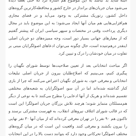
البته شاید بد نباشد به این موضوع هم اشاره کرد که حتی بعضاً دیده
می‌شود میان جریان‌های برانداز در خارج کشور و محافظه‌کارترین گروه‌های
داخل کشور، رتوریک مشترکی به وجود می‌آید و در فضای مجازی
هم‌افزایی‌هایی هم میان آنها ایجاد می‌شود؛ به این موضوع باید در مجال
دیگری پرداخت. وقتی در مختصات و سپهر سیاسی ایران که پیشتر گفتیم
که از معیارهای جهانی بسیار دور است، وجه ممیزه‌های دو جریان اصلی
اینقدر درهم‌تنیده است، حال چگونه می‌توان ادعاهای اصولگرایان مبنی بر
تفاوت در میان خودشان را درک و تبیین کرد.
اگر مباحث انتخاباتی بعد از تعیین صلاحیت‌ها توسط شورای نگهبان را
پیگیری کنیم، می‌بینیم که اصلاح‌طلبان بیرون از جریان اصلی تبلیغات
انتخاباتی و معرفی خود، به شورای نگهبان اعتراض می‌کنند که چرا از بازی
کنار گذاشته شده‌اند اما در آن سو، اصولگرایان به شعبه‌های مختلفی
تقسیم شده‌اند و هریک از آنها ادعایی را مطرح می‌کنند تا به نوعی از دیگر
هم‌مسلکان متمایز شوند؛ هرچند تلاش بزرگان جریان اصولگرا این است
که در قالب شورای ائتلاف نیروهای انقلاب، به فهرست مشترکی برسند و
تاکنون هم ۹۰ نفر را در تهران معرفی کرده‌اند که از میان آنها ۳۰ نفر نهایی
را بیرون بکشند و معرفی کنند. واقعیت این است که در میان گروه‌های
مختلف اصولگرا تحرکاتی وجود دارد که بتوانند دست بالا را در این انتخابات