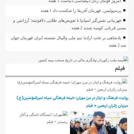
امروز فوتبال زبان دیپلماسی دنیاست
1 هفته
پرسپولیس، قهرمان آفریقا را شکست داد
1 هفته
قهرمانی نفس‌گیر اسپانیا با تعویض‌های طلایی دلافوئنته؛ آرژانتین و
مسی قربانی کوسه شدند
2 هفته
پادشاهی بر تختِ اراده؛ تیم ملی والیبال نشسته ایران قهرمان جهان
شد
2 هفته
فیلم
روایت فرهنگ و ایثار در مرز مهران؛ خیمه فرهنگی سپاه امیرالمؤمنین(ع)
میزبان زائران اربعین + فیلم