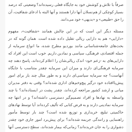
صرفاً با تلاش و کوشش خود به جایگاه فعلی رسیده‌اند؟ وضعیتی که درصد
بسیار کوچکی از هم‌نسلان آنها دارا هستند و آنها البته با ادعای شفافیت، آن
را حق «طبیعی» و «بدیهی» خود می‌دانند.
مسئله دیگر این است که در این چالش همانند «شفافیت»، مفهوم
«دارایی» هم به دارایی ریالی تقلیل داده شده است. همان گونه که در
بحث‌های جامعه‌شناسانی مانند بوردیو مطرح شده، ما انواع سرمایه از
جمله اقتصادی، فرهنگی، سیاسی و نمادین داریم. خوب است این افراد که
دارایی‌های به -زعم خود- اندک ریالی‌شان را اعلام کرده‌اند، پاسخ دهند چه
سرمایه فرهنگی‌ای دارند و میزان این سرمایه چقدر متناسب با جایگاه
آنهاست؟ چه سرمایه سیاسی‌ای دارند و به طور مثال چند بار برای امور
پیش‌پاافتاده خود درگیر پیچ‌وخم‌های اداری شده‌اند؟ وقتی به دفتر مدیران
میانی و ارشد کشور مراجعه کرده‌اند، چقدر پشت در ایستاده‌اند؟ با چند
واسطه به نهادها و افراد تصمیم‌گیر دسترسی داشته‌اند؟ و در انتها چه
سرمایه نمادینی دارند و به فرض کتابی که تألیف کرده‌اند آیا توسط نهادهای
حاکمیتی تبلیغ، خریداری و توزیع شده است؟ چند بار توسط مأمور
راهنمایی و رانندگی جریمه شده‌اند؟ برای پیش‌برد امور جاری خود چقدر
دشواری را به جان خریده‌اند؟ زمانی‌که بیمار شده‌اند، سطح دسترسی آنها