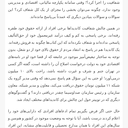
شفافیت را اجرا کرد؟؛ وقتی سامانه یکپارچه مالیاتی، اقتصادی و مدیریتی
وجود ندارد، چگونه می‌توان بخشی را مجزای از یک کل شفاف کرد؟ این
سوالات و سوالات بنیادین دیگری که عمدتاً بی‌پاسخ مانده‌اند.
در همین چالش شفافیت کاندیداها برخی افراد از ارائه حقوق خود طفره
رفته‌اند، برخی پاسخی به کم و کیف درآمد غیرمعمول خود از حق‌التألیف
پاسخی نداده‌اند و شفاف نکرده‌اند که این کتاب‌ها چگونه به فروش رفته‌اند.
یک کاندیدا هم در پاسخ به انتقاد مردم از حقوق بالای خود از دو شغل، بدون
توجه به ساختار تبعیض‌آمیز موجود در جامعه‌ که از قضا خود او در نامه‌های
اقتصادی خود به دولت درخواست اصلاح آن را داشته است، گفته اگر کسی
در تهران جنم و شرف و غیرت داشته باشد، راحت بالای ۱۰ میلیون
درمی‌آورد! او حتی به این سؤال هم پاسخ نمی‌دهد که وقتی مدیر گروه یک
شبکه ۱۱ میلیون تومان حقوق دریافت می‌کند، معاون و مدیر شبکه، معاون
سازمان و رئیس سازمان صداوسیما چقدر دریافتی دارند؟ و گفت‌وگوهای
دیگری که در توییتر حول این چالش برای کاندیداهای مختلف ایجاد شد.
حال حتی اگر فرض بگیریم تمام ادعاهای افرادی که دارایی‌های خود را
اعلام کردند درست باشد، آیا با توجه به وضعیت موجود در کشور و هم‌سن‌ و
سال‌های این افراد با همان مدارج تحصیلی و قابلیت‌های مشابه، این افراد