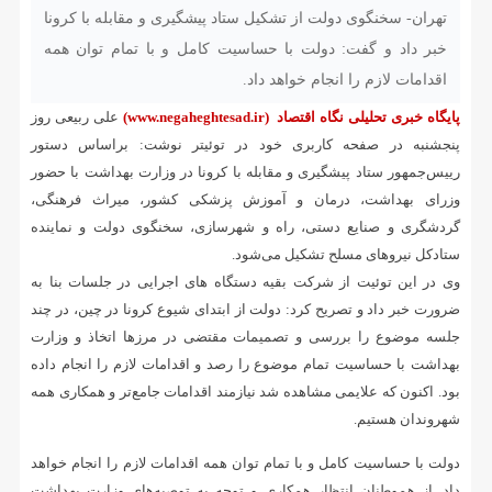
تهران- سخنگوی دولت از تشکیل ستاد پیشگیری و مقابله با کرونا
خبر داد و گفت: دولت با حساسیت کامل و با تمام توان همه
اقدامات لازم را انجام خواهد داد.
پایگاه خبری تحلیلی نگاه اقتصاد
(www.negaheghtesad.ir)
علی ربیعی روز
پنجشنبه در صفحه کاربری خود در توئیتر نوشت: براساس دستور
رییس‌جمهور ستاد پیشگیری و مقابله با کرونا در وزارت بهداشت با حضور
وزرای بهداشت، درمان و آموزش پزشکی کشور، میراث فرهنگی،
گردشگری و صنایع دستی، راه و شهرسازی، سخنگوی دولت و نماینده
ستادکل نیروهای مسلح تشکیل می‌شود.
‏وی در این توئیت از شرکت بقیه دستگاه های اجرایی در جلسات بنا به
ضرورت خبر داد و تصریح کرد: دولت از ابتدای شیوع کرونا در چین، در چند
جلسه موضوع را بررسی و تصمیمات مقتضی در مرزها اتخاذ و وزارت
بهداشت با حساسیت تمام موضوع را رصد و اقدامات لازم را انجام داده
بود. اکنون که علایمی مشاهده شد نیازمند اقدامات جامع‌تر و همکاری همه
شهروندان هستیم.
دولت با حساسیت کامل و با تمام توان همه اقدامات لازم را انجام خواهد
داد. از هموطنان انتظار همکاری و توجه به توصیه‌های وزارت بهداشت