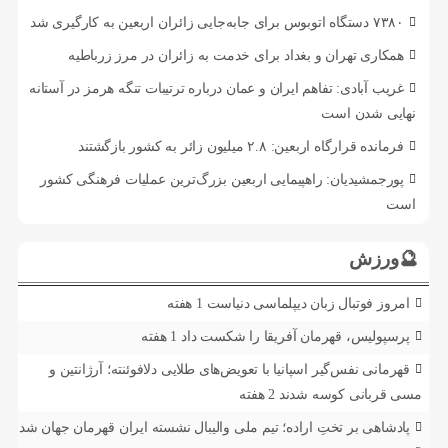
۷۳۸۰ دستگاه اتوبوس برای جابه‌جایی زائران اربعین به‌ کارگیری شد
همکاری تهران و بغداد برای خدمت به زائران در مرز زرباطیه
غریب آبادی: تفاهم ایران و عمان درباره ترتیبات تنگه هرمز در آستانه
نهایی شدن است
فرمانده قرارگاه اربعین: ۲.۸ میلیون زائر به کشور بازگشتند
پورجمشیدیان: راهپیمایی اربعین بزرگ‌ترین عملیات فرهنگی کشور
است
🔮ورزش
امروز فوتبال زبان دیپلماسی دنیاست
1 هفته
پرسپولیس، قهرمان آفریقا را شکست داد
1 هفته
قهرمانی نفس‌گیر اسپانیا با تعویض‌های طلایی دلافوئنته؛ آرژانتین و
مسی قربانی کوسه شدند
2 هفته
پادشاهی بر تختِ اراده؛ تیم ملی والیبال نشسته ایران قهرمان جهان شد