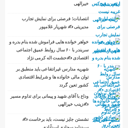
خیرالهی
انتصابات؛ فرصتی برای نمایش تجارب
مدیریتی ✍ شهریار غلامپور
خواهر خوانده هایی فراموش شده بنام بدره و
سربندر با ۶۰ سال روابط عمیق اجتماعی
اقتصادی ✍حشمت اله کرمی نژاد
شهریه مدارس غیرانتفاعی باید منطبق بر
توان مالی خانواده ها و شرایط اقتصادی
کشور تعین گردد
وداع با آقای شهید و پیمانی برای تداوم مسیر
✍زینب خیرالهی
نشستن جایز نیست، باید برخاست ✍️
سیدداود سجادی اسدآبادی