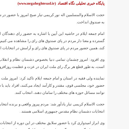
پایگاه خبری تحلیلی نگاه اقتصاد
(www.negaheghtesad.ir)
حجت الاسلام والمسلمین اله نور کریمی تبار صبح امروز با حضور در 
به صندوق انداخت.
امام جمعه ایلام در حاشیه این آیین با اشاره به حضور رای دهندگان
گسترده و معنا دار مردم در پای صندوق های رای را مشاهده می کنی
کند، همین حضور مردم در پای صندوق های رای و آرامش در انتخابات 
وی افزود: امروز چشمان تمامی دنیا بخصوص دشمنان نظام و انقلا
است، به طور قطع هر برگ رای ملت ایران در عزت و عظمت روزافزون 
نماینده ولی فقیه در استان و امام جمعه ایلام تاکید کرد: امروز مل
حضور خود، مجلسی قوی، مقتدر و کارآمد ایجاد می‌کنند، افراد باید با
توانند مسائل حوزه های مختلف را سامان دهند، انتخاب کنند.
حجت الاسلام کریمی تبار یادآور شد: مردم پیروز واقعی و برنده انتخاب
انتخابات دشمنان نظام مقدس جمهوری اسلامی هستند .
وی ابراز امیدواری کرد با حضور سلایق مختلف در این دوره از انت