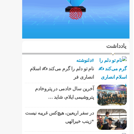
یادداشت
#دلنوشته
نام تو دلم را گرم می‌کند ✍️ اسلام
انصاری فر
آخرین سال خادمی در پتروخادم
پتروشیمی ایلام، شاید …
در سفر اربعین، هیچ‌کس غریبه نیست
*زینب خیرالهی