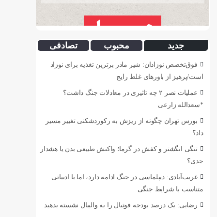
جدید
محبوب
تصادفی
فوق‌تخصص نوزادان: شیر مادر برترین تغذیه برای نوزاد
است/پرهیز از باورهای غلط رایج
عملیات نصر ۲ چه تاثیری در معادلات جنگ داشت؟
*سعدالله زارعی
بورس تهران چگونه از ریزش به رکوردشکنی تغییر مسیر
داد؟
تنگی انگشتر و کفش در گرما؛ واکنش طبیعی بدن یا هشدار
جدی؟
غریب‌آبادی: دیپلماسی در جنگ ادامه دارد، اما با ادبیاتی
متناسب با شرایط جنگی
رضایی: یک درصد بودجه فوتبال را به والیبال نشسته بدهید