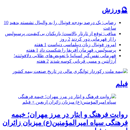
🔮ورزش
رضایی: یک درصد بودجه فوتبال را به والیبال نشسته بدهید
10
ساعت
منافی: توقع از تارتار بالاست/ بازیکنان بی‌کیفیت، پرسپولیس
را از قهرمانی دور کردند
2 روز
امروز فوتبال زبان دیپلماسی دنیاست
1 هفته
پرسپولیس، قهرمان آفریقا را شکست داد
1 هفته
قهرمانی نفس‌گیر اسپانیا با تعویض‌های طلایی دلافوئنته؛
آرژانتین و مسی قربانی کوسه شدند
2 هفته
فیلم
روایت فرهنگ و ایثار در مرز مهران؛ خیمه
فرهنگی سپاه امیرالمؤمنین(ع) میزبان زائران