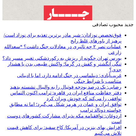
جدید
محبوب
تصادفی
فوق‌تخصص نوزادان: شیر مادر برترین تغذیه برای نوزاد است/
پرهیز از باورهای غلط رایج
عملیات نصر ۲ چه تاثیری در معادلات جنگ داشت؟ *سعدالله
زارعی
بورس تهران چگونه از ریزش به رکوردشکنی تغییر مسیر داد؟
تنگی انگشتر و کفش در گرما؛ واکنش طبیعی بدن یا هشدار
جدی؟
غریب‌آبادی: دیپلماسی در جنگ ادامه دارد، اما با ادبیاتی
متناسب با شرایط جنگی
رضایی: یک درصد بودجه فوتبال را به والیبال نشسته بدهید
دفتر حفاظت منافع ایران در قاهره: ترامپ اکنون التماس
توافقی را می‌کند که خودش ویران کرد
توافق ایران و عمان در هرمز شکل می‌گیرد؛ اما نه مطابق
خواسته دونالد ترامپ
اردوغان: توافقنامه مکه پذیرای مشارکت کشورهای دوست
است
افزایش بهای بنزین در آمریکا/ کاخ سفید: برای کاهش قیمت
تلاش می‌کنیم