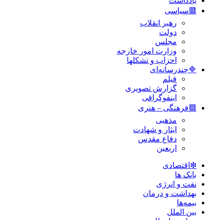
یادداشت
🟥سیاسی
رهبر انقلاب
دولت
مجلس
وزارت امور خارجه
احزاب و تشکلها
🔷چندرسانه‌ای
فیلم
گزارش تصویری
اینفوگرافی
🟦فرهنگی – هنری
مذهبی
ایثار و شهادت
دفاع مقدس
اربعین
❇اقتصادی
بانک ها
نفت و انرژی
بهداشت و درمان
بیمه‌ها
بین الملل