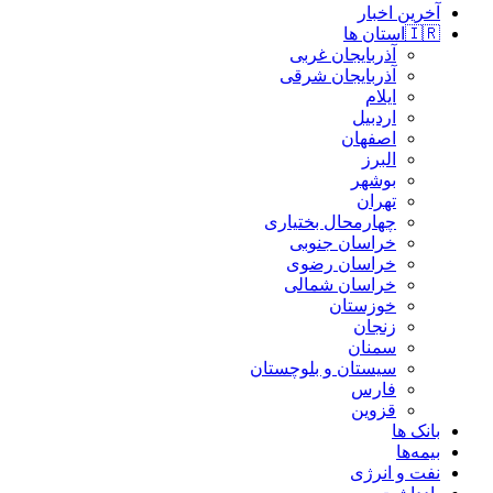
آخرین اخبار
🇮🇷استان ‌ها
آذربایجان غربی
آذربایجان شرقی
ایلام
اردبیل
اصفهان
البرز
بوشهر
تهران
چهارمحال بختیاری
خراسان جنوبی
خراسان رضوی
خراسان شمالی
خوزستان
زنجان
سمنان
سیستان و بلوچستان
فارس
قزوین
بانک ها
بیمه‌ها
نفت و انرژی