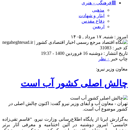
🟦فرهنگی – هنری
مذهبی
ایثار و شهادت
دفاع مقدس
اربعین
امروز : شنبه, ۱۷ مرداد , ۱۴۰۵
کد خبر : 31083
تاریخ انتشار : دوشنبه 16 فروردین 1400 - 19:37
چاپ خبر
۰ نظر
معاون وزیر نیرو:
چالش اصلی کشور آب است
تهران - معاون آب و آبفای وزیر نیرو گفت: اکنون چالش اصلی در
کشور موضوع آب است.
به‌گزارش ایرنا از پایگاه اطلاع‌رسانی وزارت نیرو، “قاسم تقی‌زاده
خامسی” امروز دوشنبه در آئین اختتامیه و معرفی آثار برتر