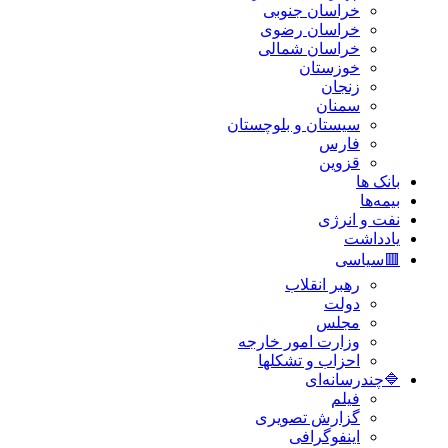
خراسان جنوبی
خراسان رضوی
خراسان شمالی
خوزستان
زنجان
سمنان
سیستان و بلوچستان
فارس
قزوین
بانک ها
بیمه‌ها
نفت و انرژی
یادداشت
🟥سیاسی
رهبر انقلاب
دولت
مجلس
وزارت امور خارجه
احزاب و تشکلها
🔷چندرسانه‌ای
فیلم
گزارش تصویری
اینفوگرافی