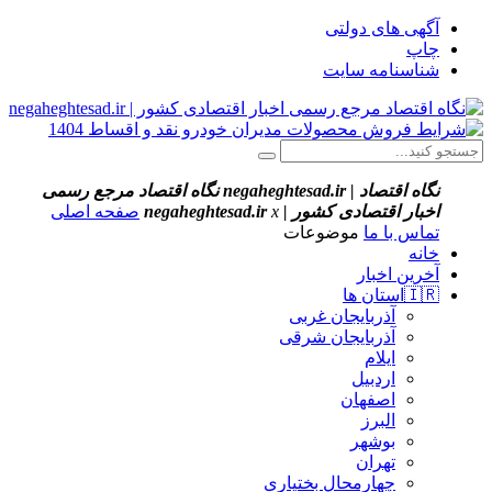
آگهی های دولتی
چاپ
شناسنامه سایت
نگاه اقتصاد | negaheghtesad.ir
نگاه اقتصاد مرجع رسمی
اخبار اقتصادی کشور | negaheghtesad.ir
x
صفحه اصلی
تماس با ما
موضوعات
خانه
آخرین اخبار
🇮🇷استان ‌ها
آذربایجان غربی
آذربایجان شرقی
ایلام
اردبیل
اصفهان
البرز
بوشهر
تهران
چهارمحال بختیاری