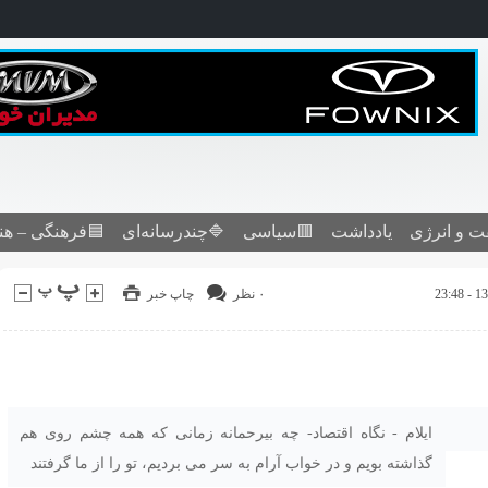
ت و انرژی
یادداشت
🟥سیاسی
🔷چندرسانه‌ای
🟦فرهنگی – هن
۰ نظر
چاپ خبر
ایلام - نگاه اقتصاد- چه بیرحمانه زمانی که همه چشم روی هم
گذاشته بویم و در خواب آرام به سر می بردیم، تو را از ما گرفتند