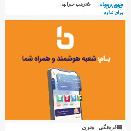
✍زینب خیرالهی
🟦فرهنگی - هنری