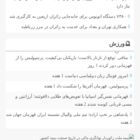
نیاز دارد
۷۳۸۰ دستگاه اتوبوس برای جابه‌جایی زائران اربعین به‌ کارگیری شد
همکاری تهران و بغداد برای خدمت به زائران در مرز زرباطیه
🔮ورزش
منافی: توقع از تارتار بالاست/ بازیکنان بی‌کیفیت، پرسپولیس را از
قهرمانی دور کردند
1 روز
امروز فوتبال زبان دیپلماسی دنیاست
1 هفته
پرسپولیس، قهرمان آفریقا را شکست داد
1 هفته
قهرمانی نفس‌گیر اسپانیا با تعویض‌های طلایی دلافوئنته؛ آرژانتین و
مسی قربانی کوسه شدند
2 هفته
پادشاهی بر تختِ اراده؛ تیم ملی والیبال نشسته ایران قهرمان جهان شد
2 هفته