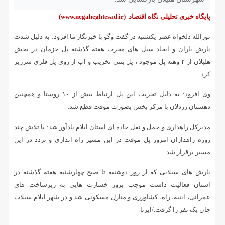
پایگاه خبری تحلیلی نگاه اقتصاد
(www.negaheghtesad.ir)
نورالله دلخواه عصر یکشنبه در گفت وگو با خبرنگار ما افزود: به دلیل شدت
بارش باران و ایجاد سیل های مخرب هفته گذشته پل جزمان در بخش
هلیلان از ۲ وهنه پل موجود ، پل بتنی تخریب و آب از روی پل فلزی سرریز
کرد.
وی افزود: به دلیل تخربب این پل ارتباط بیش از ۱۰ روستا و همچنین
دهستان زردلان با مرکز بخش بصورت موقت قطع شد.
مدیرکل راهداری و حمل و نقل جاده ای استان ایلام یادآور شد: با تلاش چند
روزه راهداران امروز پل موقت در این‌ مسیر راه اندازی و تردد در این
مسیر برقرار شد.
بارش های سیلابی که از روز دوشنبه تا صبح چهارشنبه هفته گذشته در
استان فعالیت داشت موجب بروز خسارت هایی به زیرساخت های
عمرانی، ابنیه، راه، کشاورزی و منازل مسکونی شد و در شهر ایلام سیلاب
جان یک نفر را گرفت./ایرنا