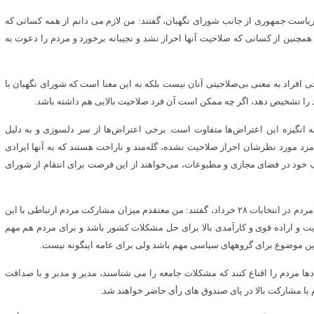
ت ریاست جمهوری از جانب شورای نگهبان، گفتند: من لازم می دانم از همه کسانی که
نین از کسانی که صلاحیت آنها احراز نشد و نجیبانه برخورد و مردم را دعوت به
افراد به معنی بی‌صلاحیتی آنان نیست بلکه به این معنا است که شورای نگهبان با
رد را تشخیص دهد، اگر چه ممکن است آن فرد صلاحیت بالایی هم داشته باشد.
ته انگیزه این اعتراض‌ها متفاوت است. برخی اعتراض‌ها از سر دلسوزی و به دلیل
زد مورد نظرشان احراز صلاحیت نشده، گله‌مند و ناراحت هستند که به آنها ایرادی
ب خود در فضای مجازی و مطبوعات، می‌خواهند از این فرصت برای انتقام از شورای
رهبر انقلاب اسلامی درباره برخی نگرانی‌ها از احتمال مشارکت پایین مردم در انتخابات ۲۸ خرداد، گفتند: من معتقدم میزان مشارکت مردم ارتباطی با این
ریت و اراده قوی و کارآمدی بالا برای حل مشکلات کشور باشد و برای مردم هم مهم
 این موضوع برای گروههای سیاسی مهم باشد ولی برای عامه اینگونه نیست.
ا مردم را اقناع کنند که مشکلات جامعه را می شناسند، مدیر و مدبر و با صداقت
 با مشارکت بالا در پای صندوق های رأی حاضر خواهند شد.