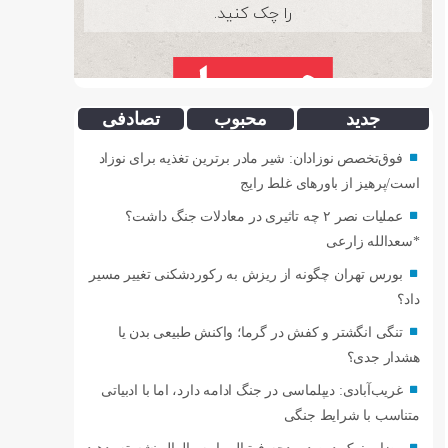
جدید
محبوب
تصادفی
فوق‌تخصص نوزادان: شیر مادر برترین تغذیه برای نوزاد
است/پرهیز از باورهای غلط رایج
عملیات نصر ۲ چه تاثیری در معادلات جنگ داشت؟
*سعدالله زارعی
بورس تهران چگونه از ریزش به رکوردشکنی تغییر مسیر
داد؟
تنگی انگشتر و کفش در گرما؛ واکنش طبیعی بدن یا
هشدار جدی؟
غریب‌آبادی: دیپلماسی در جنگ ادامه دارد، اما با ادبیاتی
متناسب با شرایط جنگی
رضایی: یک درصد بودجه فوتبال را به والیبال نشسته بدهید