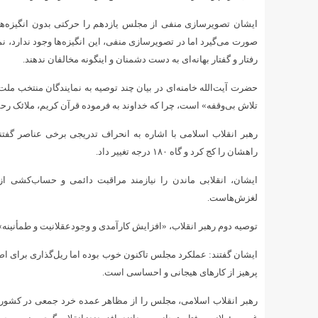
ایشان تصویرسازی منفی از مجلس یازدهم را حرکتی بدون انگیزه‌های
صورت می‌گیرد اما در تصویرسازی منفی، این انگیزه‌ها وجود ندارد، نما
رفتار و گفتار بهانه‌ای به دست دشمنان و اینگونه مخالفان ندهند.
حضرت آیت‌الله خامنه‌ای در بیان چند توصیه به نمایندگان منتخب مل
تلاش بی‌وقفه» است، چرا که خداوند به فرموده قرآن کریم، ملائک رح
رهبر انقلاب اسلامی با اشاره به انحراف تدریجی برخی عناصر گفتن
راهشان را کج کرد و گاه ۱۸۰ درجه تغییر داد.
ایشان، انقلابی ماندن را نیازمند مراقبت دائمی و حساب‌کشی از
لغزش‌هاست.
توصیه دوم رهبر انقلاب، «افزایش کارآمدی و وجودعقلانیت و طمأنینه»
ایشان گفتند: عملکرد مجلس تاکنون خوب بوده اما ریل‌گذاری برای اصلا
پرهیز از کارهای هیجانی و احساسی است.
رهبر انقلاب اسلامی، مجلس را از مظاهر عمده خرد جمعی در کشور خوا