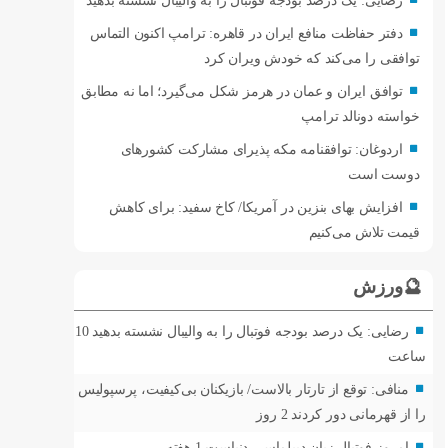
دفتر حفاظت منافع ایران در قاهره: ترامپ اکنون التماس
توافقی را می‌کند که خودش ویران کرد
توافق ایران و عمان در هرمز شکل می‌گیرد؛ اما نه مطابق
خواسته دونالد ترامپ
اردوغان: توافقنامه مکه پذیرای مشارکت کشورهای
دوست است
افزایش بهای بنزین در آمریکا/ کاخ سفید: برای کاهش
قیمت تلاش می‌کنیم
🔮ورزش
رضایی: یک درصد بودجه فوتبال را به والیبال نشسته بدهید
10
ساعت
منافی: توقع از تارتار بالاست/ بازیکنان بی‌کیفیت، پرسپولیس
را از قهرمانی دور کردند
2 روز
امروز فوتبال زبان دیپلماسی دنیاست
1 هفته