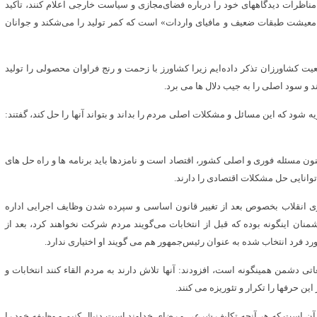
ر مناظرات دیدگاههای خود را درباره فضای‌مجازی و سیاست خارجی اعلام کنند، تأکید
 معیشت طبقات ضعیف و مافیای واردات» است که کمر تولید را می‌شکند و جوانان
یت کشاورزان تذکر داده‌ایم زیرا کشاورز با زحمت و رنج فراوان محصولی را تولید
 و سود اصلی را به جیب دلال ها می برد.
 شود که این مسائل و مشکلات اصلی مردم را بداند و بتواند آنها را حل کند، گفتند:
ون مسئله فوری و اصلی کشور، اقتصاد است و نامزدها باید برنامه ها و راه حل های
 توانایی حل مشکلات اقتصادی را دارند.
یروزی انقلاب بخصوص بعد از تغییر قانون اساسی و سپرده شدن وظایف اجرایی اداره
۴ سال دستور کار تبلیغاتی دشمنان اینگونه بوده که قبل از انتخابات می‌گویند مردم شرکت نخواهند کرد، بعد از
د فرد انتخاب شده به عنوان رئیس‌جمهور هم می گویند او اختیاری ندارد.
اتی دشمن همینگونه است، افزودند: آنها تلاش دارند به مردم القاء کنند انتخابات و
ین حرفها را تکرار و تئوریزه می کنند.
مه آن است که هر آنچه تکلیف شرعی و رضای خداوند است دنبال کنیم و وظیفه خود را