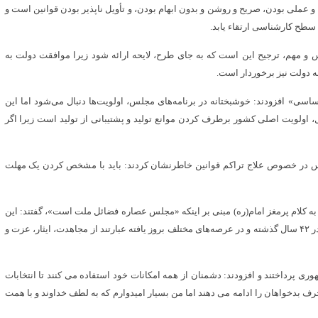
و عملی بودن، صریح و روشن و بدون ابهام بودن، و تأویل ناپذیر بودن قوانین است و
 سطح کارشناسی ارتقاء یابد.
س و مهم، ترجیح این است که به جای طرح، لایحه ارائه شود زیرا موافقت دولت به
ه دولت نیز برخوردار است.
اسی» افزودند: خوشبختانه در برنامه‌های مجلس، اولویت‌ها دنبال می‌شود اما این
ل، اولویت اصلی کشور برطرف کردن موانع تولید و پشتیبانی از تولید است زیرا اگر
جلس در خصوص علاج تراکم قوانین خاطرنشان کردند: باید با مشخص کردن یک مهلت
 به کلام پرمغز امام(ره) مبنی بر اینکه «مجلس عصاره فضائل ملت است»، گفتند: این
کلام یعنی مجلس باید عصاره فضائل ملت باشد و فضائل ملت هم که در ۴۲ سال گذشته و در عرصه‌های مختلف بروز یافته عبارتند از مجاهدت، ایثار، عزت و
 پرداختند و افزودند: دشمنان از همه امکانات خود استفاده می کنند تا انتخابات
 بدخواهان را ادامه می دهند اما من بسیار امیدوارم که به لطف خداوند و با همت