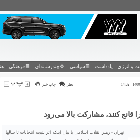
ت و انرژی
یادداشت
🟥سیاسی
🔷چندرسانه‌ای
🟦فرهنگی – هن
۰ نظر
چاپ خبر
 قانع کنند، مشارکت بالا می‌رود
تهران - رهبر انقلاب اسلامی با بیان اینکه اثر نتیجه انتخابات تا سالها