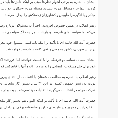
ایشان با اشاره به برخی اظهار نظرها مبنی بر اینکه نامزدها باید د
کردند: اینها جزء مسائل مردم نیست. مسئله مردم «بیکاری جوانان،
مبتکر و با انگیزه را مأیوس و کشاورزان زحمتکش را بیچاره می‌کند.
رهبر انقلاب در همین خصوص افزودند: اخیراً به مسئولان درباره وضع
می‌کند اما سیاست‌های نادرست و واردات، او را به خاک سیاه می نشاند
حضرت آیت الله خامنه ای با تأکید بر اینکه باید کسی مسئول قوه مجریه
در چنین صورتی، کشور به معنی واقعی کلمه سعادتمند خواهد شد.
ایشان مسائل سیاسی و فرهنگی را با اهمیت خواندند اما افزودند: اکن
خود برای حل مشکلات اقتصادی را به مردم ارائه و آنها را قانع کنند که
رهبر انقلاب با اشاره به مخالفت دشمنان با انتخابات از ابتدای پ
دولت به رئیس جمهور، گفتند: در این ۲
شرکت مردم در انتخابات می‌گویند انتخابات مهندسی‌شده بوده و در مور
حضرت آیت الله خامنه ای با تأکید بر اینکه اکنون هم دستور کار تبلیغ
انتخاب رئیس جمهور هیچ فایده ای ندارد و متأسفانه برخی در داخل نیز ا
ایشان تأکید کردند: با وجود همه این دشمنی‌ها و تبلیغات، وظیفه ه