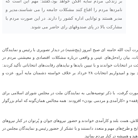
بر زندگی مردم سایه افکن خواهد بود،گفتند: مهم این است که
نامزدها مردم را اقناع کنند مشکلات جامعه را می شناسند،مدیر و
مدبر هستند و توانایی اداره کشور را دارند. در این صورت مردم با
مشارکت بالا در پای صندوقهای رای حاضر می شوند.
 آیت الله خامنه ای صبح امروز (پنج‌شنبه) در دیدار تصویری با رئیس و نمایندگان
، بیان راه‌حل‌های عینی و واقعی درباره مشکلات اقتصادی و معیشتی مردم در
ر انتخابات خواندند و با تبیین بایدها و نبایدهای رقابت‌های انتخاباتی تأکید کردند:
اثر نتیجه انتخابات سال‌ها بر زندگی مردم و کشور سایه‌افکن خواهد بود و امیدواریم انتخابات ۲۸ خرداد بر خلاف خواسته دشمنان مایه آبرو، عزت و
صورت گرفت، با ذکر توصیه‌هایی به نمایندگان ملت در مجلس شورای اسلامی برای
قفه» و «کارآمدی و مردمی بودن» افزودند: همه مجالس همان‌گونه که امام بزرگوار
ش، همت بلند و کارآمدی خواندند و حضور نیروهای جوان و پُرتوان در کنار نیروهای
ح و طرح‌های مهم و متعدد دانستند و با تشکر از حضور رئیس و نمایندگان مجلس در
د و همیشه در کنار مردم بمانید.