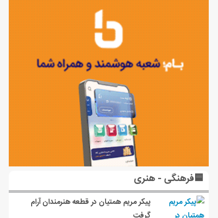
🟦فرهنگی - هنری
پیکر مریم همتیان در قطعه هنرمندان آرام
گرفت