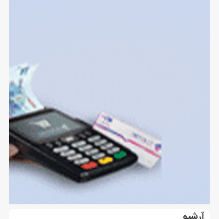
آرشیو