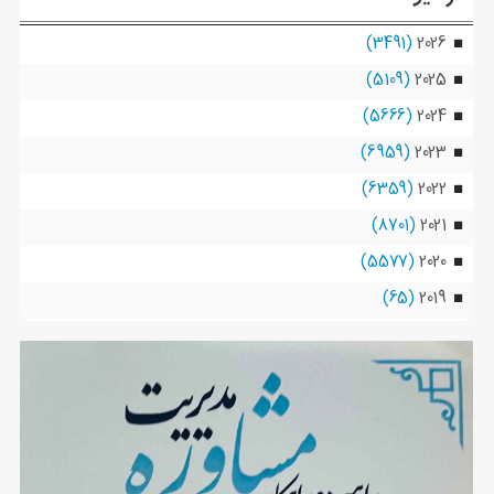
(3491)
2026
(5109)
2025
(5666)
2024
(6959)
2023
(6359)
2022
(8701)
2021
(5577)
2020
(65)
2019