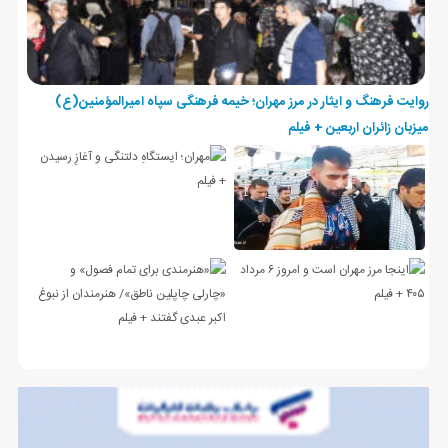
روایت فرهنگ و ایثار در مرز مهران؛ خیمه فرهنگی سپاه امیرالمؤمنین(ع)
میزبان زائران اربعین + فیلم