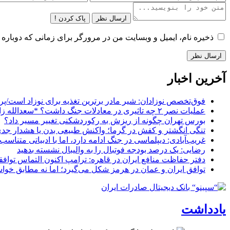
ارسال نظر
پاک کردن !
ذخیره نام، ایمیل و وبسایت من در مرورگر برای زمانی که دوباره 
آخرین اخبار
فوق‌تخصص نوزادان: شیر مادر برترین تغذیه برای نوزاد است/پره
عملیات نصر ۲ چه تاثیری در معادلات جنگ داشت؟ *سعدالله زارعی
بورس تهران چگونه از ریزش به رکوردشکنی تغییر مسیر داد؟
تنگی انگشتر و کفش در گرما؛ واکنش طبیعی بدن یا هشدار جد
غریب‌آبادی: دیپلماسی در جنگ ادامه دارد، اما با ادبیاتی متناس
رضایی: یک درصد بودجه فوتبال را به والیبال نشسته بدهید
دفتر حفاظت منافع ایران در قاهره: ترامپ اکنون التماس تواف
توافق ایران و عمان در هرمز شکل می‌گیرد؛ اما نه مطابق خواس
یادداشت