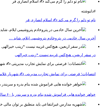
#دلنوشته
نام تو دلم را گرم می‌کند ✍️ اسلام انصاری فر
آخرین سال خادمی در پتروخادم پتروشیمی ایلام، شاید …
در سفر اربعین، هیچ‌کس غریبه نیست *زینب خیرالهی
انتصابات؛ فرصتی برای نمایش تجارب مدیریتی ✍ شهریار غلامپ
خواهر خوانده هایی فراموش شده بنام بدره و سربندر با ۶۰ سال روابط عمیق اجتماعی اقتصادی ✍حشمت اله کرمی نژاد