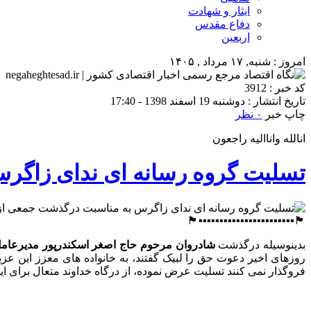
ایثار و شهادت
دفاع مقدس
اربعین
امروز : شنبه, ۱۷ مرداد , ۱۴۰۵
کد خبر : 3912
تاریخ انتشار : دوشنبه 19 اسفند 1398 - 17:40
چاپ خبر
۰ نظر
انالله واناالیه راجعون
تسلیت گروه رسانه ای ندای زاگر
🏴▪▪▪▪▪▪▪▪▪▪▪▪▪▪▪▪▪▪▪▪▪▪▪🏴
بدینوسیله درگذشت
شادروان مرحوم حاج اصغر اسکندرپور مدیرعامل 
روزهای اخیر دعوت حق را لبیک گفتند، به خانواده های معزز این 
فروگذار نمی کنند تسلیت عرض نموده، از درگاه خداوند متعال برای ا