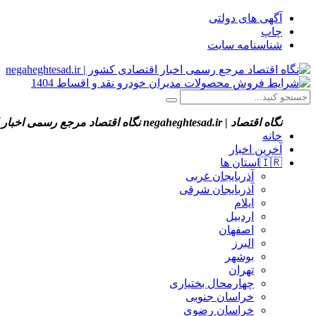
آگهی های دولتی
چاپ
شناسنامه سایت
نگاه اقتصاد | negaheghtesad.ir
نگاه اقتصاد مرجع رسمی اخبار اقتصادی کش
خانه
آخرین اخبار
🇮🇷استان ‌ها
آذربایجان غربی
آذربایجان شرقی
ایلام
اردبیل
اصفهان
البرز
بوشهر
تهران
چهارمحال بختیاری
خراسان جنوبی
خراسان رضوی