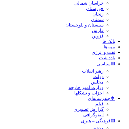
خراسان شمالی
خوزستان
زنجان
سمنان
سیستان و بلوچستان
فارس
قزوین
بانک ها
بیمه‌ها
نفت و انرژی
یادداشت
🟥سیاسی
رهبر انقلاب
دولت
مجلس
وزارت امور خارجه
احزاب و تشکلها
🔷چندرسانه‌ای
فیلم
گزارش تصویری
اینفوگرافی
🟦فرهنگی – هنری
مذهبی