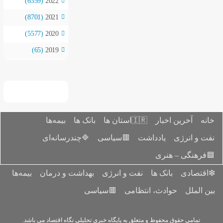
(6359)
2022
(8701)
2021
(5577)
2020
(65)
2019
بیمه‌ها
بانک ها

🔷چندرسانه‌ای
🟥سیاسی
بیمه‌ها
بهداشت و درمان
نفت و ان
🟥سیاسی
حو
تمامی حقوق محفوظ و متعلق به پایگاه خبری ت