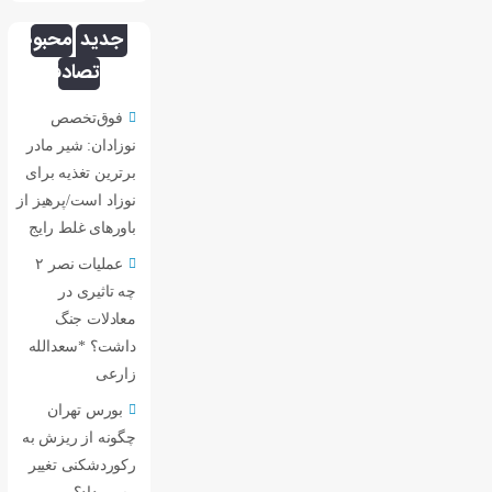
جدید
محبوب
تصادفی
فوق‌تخصص
نوزادان: شیر مادر
برترین تغذیه برای
نوزاد است/پرهیز از
باورهای غلط رایج
عملیات نصر ۲
چه تاثیری در
معادلات جنگ
داشت؟ *سعدالله
زارعی
بورس تهران
چگونه از ریزش به
رکوردشکنی تغییر