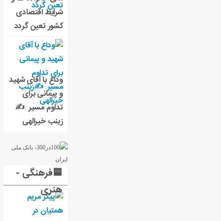
شرایط اقتصادی
کشور تعین گردد
وداع با آقای شهید
و پیمانی برای
تداوم مسیر ✍
زینب خیرالهی
🟦فرهنگی -
هنری