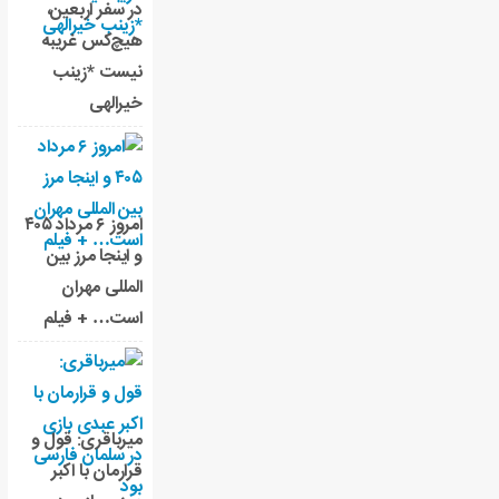
در سفر اربعین،
هیچ‌کس غریبه
نیست *زینب
خیرالهی
امروز ۶ مرداد ۴۰۵
و اینجا مرز بین
المللی مهران
است… + فیلم
میرباقری: قول و
قرارمان با اکبر