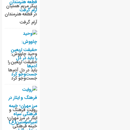
پیکر مریم همتیان
در قطعه هنرمندان
آرام گرفت
وحید چاووش:
حقیقت اربعین را
باید در دل آدم‌ها
جست‌وجو کرد
روایت فرهنگ و
ایثار در مرز مهران؛
خیمه فرهنگی