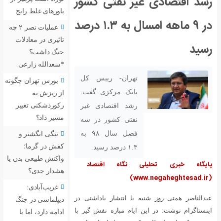
 نفتی کشور
باورهای غلط رایج
در ۹ ماهه امسال به ۱.۳ درصد
عملیات نصر ۲ چه
تاثیری در معادلات
جنگ داشت؟
*سعدالله زارعی
ران- رییس کل
بورس تهران چگونه
نک مرکزی گفت:
از ریزش به
رکوردشکنی تغییر
د اقتصادی غیر
مسیر داد؟
تی کشور در سه
فصل سال ۹۸ به
تنگی انگشتر و
کفش در گرما؛
رسید.
واکنش طبیعی بدن یا
گاه اقتصاد
هشدار جدی؟
غریب‌آبادی:
 انتشار یاداشتی در
دیپلماسی در جنگ
م مباره نفش گیر با
ادامه دارد، اما با