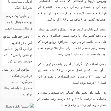
مه ابعاد اجتماعی،
ادبیاتی متناسب با
ردم تحت الشعاع آن
شرایط جنگی
ک خبر خوب از عملکرد
رضایی: یک درصد
بودجه فوتبال را به
والیبال نشسته بدهید
ملکرد اقتصادی نشان
ر حداکثری و تحریم
دفتر حفاظت منافع
راتژی رونق تولید که
ایران در قاهره:
توسط رهبر معظم انقلاب برای سال ۹۸ ترسیم شده
ترامپ اکنون التماس
 برسد.
توافقی را می‌کند که
خودش ویران کرد
ی بانک مرکزی حاکی
توافق ایران و عمان
از آن است که در فصل سوم سال ۹۸ رشد اقتصادی
در هرمز شکل
رشد اقتصادی با نفت در این
می‌گیرد؛ اما نه
مطابق خواسته دونالد
رزی، صنعت و معدن و
ترامپ
دمات به ترتیب با ۱.۲ و ۷.۸ درصد رشد مثبت در
اند.