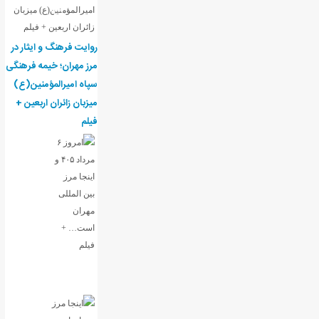
روایت فرهنگ و ایثار در
مرز مهران؛ خیمه فرهنگی
سپاه امیرالمؤمنین(ع)
میزبان زائران اربعین +
فیلم