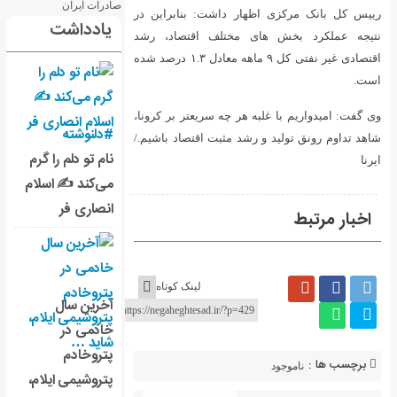
داشت: بنابراین در
یادداشت
تلف اقتصاد، رشد
اقتصادی غیر نفتی کل ۹ ماهه معادل ۱.۳ درصد شده
چه سریعتر بر کرونا،
#دلنوشته
مثبت اقتصاد باشیم./
نام تو دلم را گرم
می‌کند ✍️ اسلام
انصاری فر
لینک کوتاه
آخرین سال
خادمی در
پتروخادم
پتروشیمی ایلام،