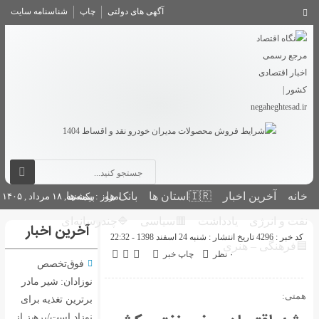
آگهی های دولتی
چاپ
شناسنامه سایت
بانک ها
بیمه‌ها
امروز : یکشنبه, ۱۸ مرداد , ۱۴۰۵
🟥سیاسی
🔷چندرسانه‌ای
آخرین اخبار
2
اپ خبر
فوق‌تخصص
نوزادان: شیر مادر
برترین تغذیه برای
نوزاد است/پرهیز از