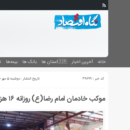
خانه
آخرین اخبار
🇮🇷استان ‌ها
بانک ها
بیمه‌ها
ن
کد خبر : 49899
تاریخ انتشار : دوشنبه 5 مهر 1400 - 13:46
موکب خادمان امام رضا(ع) روزانه ۱۶ هزار پرس غذا در مهران توزیع می کند