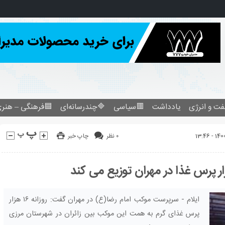
فرهنگی – هنری
🔷چندرسانه‌ای
🟥سیاسی
یادداشت
نفت و انرژ
چاپ خبر
۰ نظر
ایلام - سرپرست موکب امام رضا(ع) در مهران گفت: روزانه ۱۶ هزار
پرس غذای گرم به همت این موکب بین زائران در شهرستان مرزی