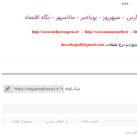
×××
س – سپهرروز – پویاخبر – ماناسپهر – نگاه اقتصاد
http://www.nedayezagros.ir
–
http://www.manasepehr.ir
–
h
سوژه و درج تبلیغات
davodsajadi@gmail.com
لینک کوتاه
انتشار یافته : ۰
در انتظار بررسی : 0
مجموع نظرات : 0
اهد شد.