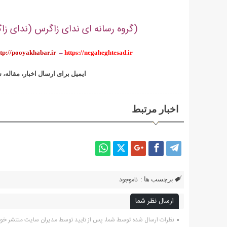
(گروه رسانه ای ندای زاگرس (ندای زاگر
ttp://pooyakhabar.ir
–
https://negaheghtesad.ir
:ایمیل برای ارسال اخبار، مقاله، 
اخبار مرتبط
ناموجود
برچسب ها :
ارسال نظر شما
نظرات ارسال شده توسط شما، پس از تایید توسط مدیران سایت منتشر خو