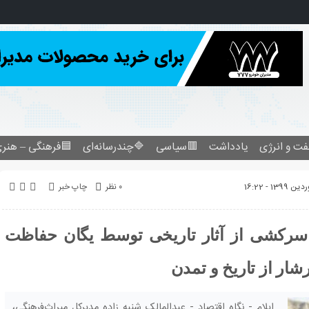
فرهنگی – هنری
🔷چندرسانه‌ای
🟥سیاسی
یادداشت
نفت و انرژ
چاپ خبر
۰ نظر
از ابتدای فروردین امسال ۲۴۵ مورد سرکشی از آثار تاریخی توسط ی
اداره کل انجام گرفت
ایلام - نگاه اقتصاد - عبدالمالک شنبه زاده مدیرکل میراث‌فرهنگی،