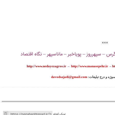
×××
س – سپهرروز – پویاخبر – ماناسپهر – نگاه اقتصاد
http://www.nedayezagros.ir
–
http://www.manasepehr.ir
–
h
سوژه و درج تبلیغات
davodsajadi@gmail.com
لینک کوتاه