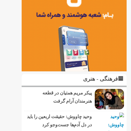
🟦فرهنگی - هنری
پیکر مریم همتیان در قطعه
هنرمندان آرام گرفت
وحید چاووش: حقیقت اربعین را باید
در دل آدم‌ها جست‌وجو کرد