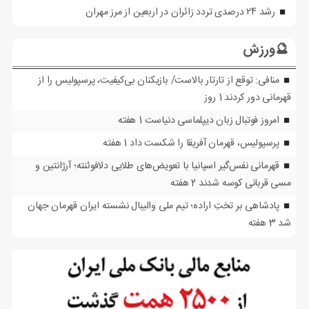
رشد ۲۴ درصدی تردد زائران در اربعین از مرز مهران
🔮ورزش
منافی: توقع از تارتار بالاست/ بازیکنان بی‌کیفیت، پرسپولیس را از
قهرمانی دور کردند
1 روز
امروز فوتبال زبان دیپلماسی دنیاست
1 هفته
پرسپولیس، قهرمان آفریقا را شکست داد
1 هفته
قهرمانی نفس‌گیر اسپانیا با تعویض‌های طلایی دلافوئنته؛ آرژانتین و
مسی قربانی کوسه شدند
2 هفته
پادشاهی بر تختِ اراده؛ تیم ملی والیبال نشسته ایران قهرمان جهان
شد
3 هفته