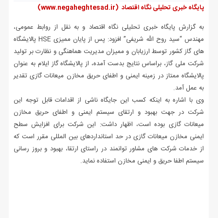
پایگاه خبری تحلیلی نگاه اقتصاد
(www.negaheghtesad.ir)
به گزارش پایگاه خبری تحلیلی نگاه اقتصاد و به نقل از روابط عمومی،
مهندس “سید روح الله شریفی” افزود: پس از پایان ممیزی HSE پالایشگاه
های گاز کشور توسط ارزیابان و ممیزان مدیریت هماهنگی و نظارت بر تولید
شرکت ملی گاز، براساس نتایج بدست آمده، از پالایشگاه گاز ایلام به عنوان
پالایشگاه ممتاز در زمینه ایمنی و اطفای حریق مخازن میعانات گازی تقدیر
به عمل آمد.
وی با اشاره به اینکه کسب این جایگاه ناشی از اقدامات قابل توجه این
شرکت در جهت بهبود و ارتقای سیستم ایمنی و اطفای حریق مخازن
میعانات گازی بوده است، اظهار داشت: این شرکت برای افزایش سطح
ایمنی مخازن میعانات گازی در حد استانداردهای بین المللی مقرر است که
از خدمات شرکت های مشاور توانمند در راستای ارتقا، بهبود و بروز رسانی
سیستم اطفا حریق و ایمنی مخازن استفاده نماید.
.
.