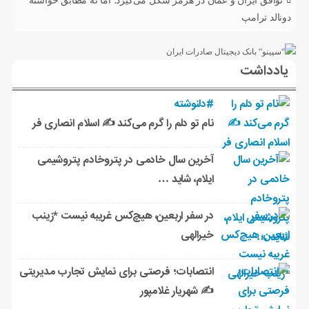
توافق ایران و عمان در هرمز شکل می‌گیرد؛ اما نه مطابق خواسته
دونالد ترامپ
یادداشت
#دلنوشته
نام تو دلم را گرم می‌کند ✍️ اسلام انصاری فر
آخرین سال خادمی در پتروخادم پتروشیمی
ایلام، شاید …
در سفر اربعین، هیچ‌کس غریبه نیست *زینب
خیرالهی
انتصابات؛ فرصتی برای نمایش تجارب مدیریتی
✍ شهریار غلامپور