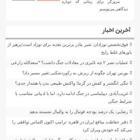
مرورگر برای زمانی که دوباره
دیدگاهی می‌نویسم.
آخرین اخبار
فوق‌تخصص نوزادان: شیر مادر برترین تغذیه برای نوزاد است/پرهیز از
باورهای غلط رایج
عملیات نصر ۲ چه تاثیری در معادلات جنگ داشت؟ *سعدالله زارعی
بورس تهران چگونه از ریزش به رکوردشکنی تغییر مسیر داد؟
تنگی انگشتر و کفش در گرما؛ واکنش طبیعی بدن یا هشدار جدی؟
غریب‌آبادی: دیپلماسی در جنگ ادامه دارد، اما با ادبیاتی متناسب با
شرایط جنگی
رضایی: یک درصد بودجه فوتبال را به والیبال نشسته بدهید
دفتر حفاظت منافع ایران در قاهره: ترامپ اکنون التماس توافقی را
می‌کند که خودش ویران کرد