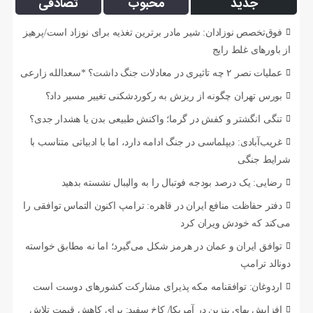
جدید
محبوب
تصادفی
فوق‌تخصص نوزادان: شیر مادر برترین تغذیه برای نوزاد است/پرهیز
از باورهای غلط رایج
عملیات نصر ۲ چه تاثیری در معادلات جنگ داشت؟ *سعدالله زارعی
بورس تهران چگونه از ریزش به رکوردشکنی تغییر مسیر داد؟
تنگی انگشتر و کفش در گرما؛ واکنش طبیعی بدن یا هشدار جدی؟
غریب‌آبادی: دیپلماسی در جنگ ادامه دارد، اما با ادبیاتی متناسب با
شرایط جنگی
رضایی: یک درصد بودجه فوتبال را به والیبال نشسته بدهید
دفتر حفاظت منافع ایران در قاهره: ترامپ اکنون التماس توافقی را
می‌کند که خودش ویران کرد
توافق ایران و عمان در هرمز شکل می‌گیرد؛ اما نه مطابق خواسته
دونالد ترامپ
اردوغان: توافقنامه مکه پذیرای مشارکت کشورهای دوست است
افزایش بهای بنزین در آمریکا/ کاخ سفید: برای کاهش قیمت تلاش