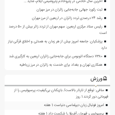
آخرین سال خادمی در پتروخادم پتروشیمی ایلام، شاید …
ثبت رکورد جهانی جابه‌جایی زائران در مرز مهران
رشد ۲۴ درصدی تردد زائران در اربعین از مرز مهران
رئیس ستاد مرکزی اربعین: سهم مهران از تردد زائر بیش از ۵۰ درصد
است
پزشکیان: جامعه امروز بیش از هر زمان به همدلی و اخلاق قرآنی نیاز
دارد
۷۳۸۰ دستگاه اتوبوس برای جابه‌جایی زائران اربعین به‌ کارگیری شد
همکاری تهران و بغداد برای خدمت به زائران در مرز زرباطیه
🔮ورزش
منافی: توقع از تارتار بالاست/ بازیکنان بی‌کیفیت، پرسپولیس را از
قهرمانی دور کردند
1 روز
امروز فوتبال زبان دیپلماسی دنیاست
1 هفته
پرسپولیس، قهرمان آفریقا را شکست داد
1 هفته