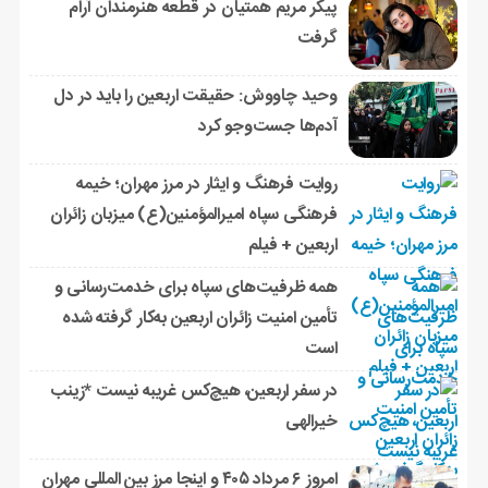
پیکر مریم همتیان در قطعه هنرمندان آرام
گرفت
وحید چاووش: حقیقت اربعین را باید در دل
آدم‌ها جست‌وجو کرد
روایت فرهنگ و ایثار در مرز مهران؛ خیمه
فرهنگی سپاه امیرالمؤمنین(ع) میزبان زائران
اربعین + فیلم
همه ظرفیت‌های سپاه برای خدمت‌رسانی و
تأمین امنیت زائران اربعین به‌کار گرفته شده
است
در سفر اربعین، هیچ‌کس غریبه نیست *زینب
خیرالهی
امروز ۶ مرداد ۴۰۵ و اینجا مرز بین المللی مهران