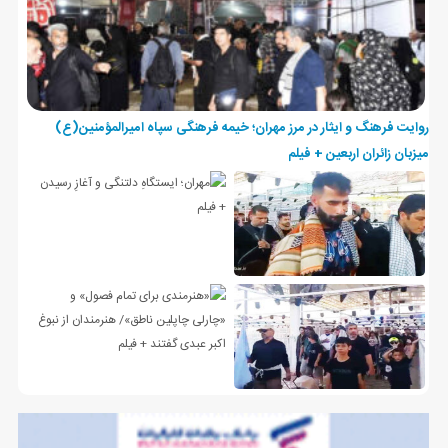
روایت فرهنگ و ایثار در مرز مهران؛ خیمه فرهنگی سپاه امیرالمؤمنین(ع)
میزبان زائران اربعین + فیلم