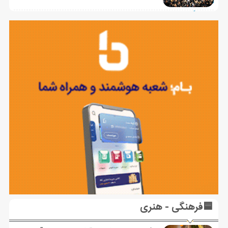
🟦فرهنگی - هنری