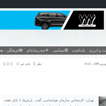
ت و انرژی
یادداشت
🟥سیاسی
🔷چندرسانه‌ای
🟦فرهنگی – هن
۰ نظر
چاپ خبر
تهران- کارشناس سازمان هواشناسی گفت: بارش‌ها تا پایان هفته