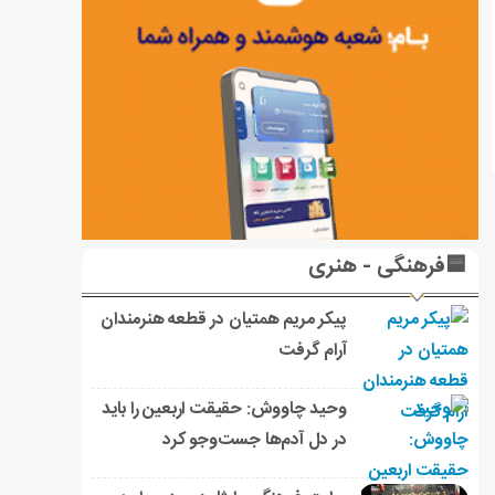
🟦فرهنگی - هنری
پیکر مریم همتیان در قطعه هنرمندان
آرام گرفت
وحید چاووش: حقیقت اربعین را باید
در دل آدم‌ها جست‌وجو کرد