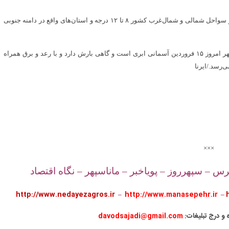
به گفته وی، برای روزهای سه‌شنبه و چهارشنبه هفته آتی دمای هوا در سواحل شمالی و شمال‌غرب کشور ۸ تا ۱۲ درجه و استان‌های واقع در دامنه جنوبی
کارشناس سازمان هواشناسی توضیح داد: برای تهران نیز در بعدازظهر امروز ۱۵ فروردین آسمانی ابری است و گاهی بارش دارد و با رعد و برق همراه
×××
س – سپهرروز – پویاخبر – ماناسپهر – نگاه اقتصاد
http://www.nedayezagros.ir
–
http://www.manasepehr.ir
–
ه و درج تبلیغات
davodsajadi@gmail.com