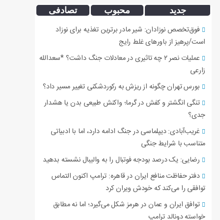
جدید
محبوب
تصادفی
فوق‌تخصص نوزادان: شیر مادر برترین تغذیه برای نوزاد
است/پرهیز از باورهای غلط رایج
عملیات نصر ۲ چه تاثیری در معادلات جنگ داشت؟ *سعدالله
زارعی
بورس تهران چگونه از ریزش به رکوردشکنی تغییر مسیر داد؟
تنگی انگشتر و کفش در گرما؛ واکنش طبیعی بدن یا هشدار
جدی؟
غریب‌آبادی: دیپلماسی در جنگ ادامه دارد، اما با ادبیاتی
متناسب با شرایط جنگی
رضایی: یک درصد بودجه فوتبال را به والیبال نشسته بدهید
دفتر حفاظت منافع ایران در قاهره: ترامپ اکنون التماس
توافقی را می‌کند که خودش ویران کرد
توافق ایران و عمان در هرمز شکل می‌گیرد؛ اما نه مطابق
خواسته دونالد ترامپ