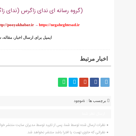
(گروه رسانه ای ندای زاگرس (ندای زاگر
ttp://pooyakhabar.ir
–
https://negaheghtesad.ir
:ایمیل برای ارسال اخبار، مقاله، 
اخبار مرتبط
ناموجود
برچسب ها :
ارسال نظر شما
نظرات ارسال شده توسط شما، پس از تایید توسط مدیران سایت منتشر خوا
نظراتی که حاوی تهمت یا افترا باشد منتشر نخواهد شد.