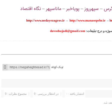
س – سپهرروز – پویاخبر – ماناسپهر – نگاه اقتصاد
http://www.nedayezagros.ir
–
http://www.manasepehr.ir
–
h
سوژه و درج تبلیغات
davodsajadi@gmail.com
لینک کوتاه
انتشار یافته : ۰
در انتظار بررسی : 0
مجموع نظرات : 0
هد شد.