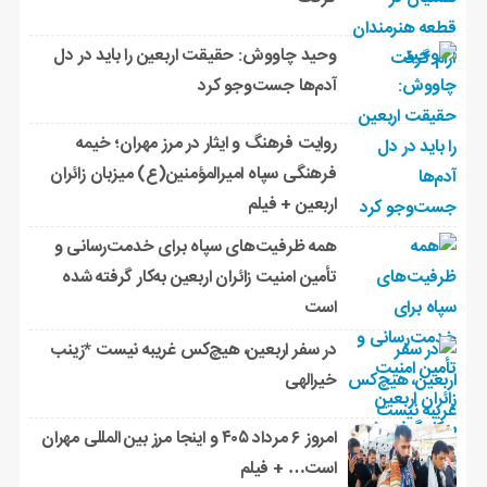
وحید چاووش: حقیقت اربعین را باید در دل
آدم‌ها جست‌وجو کرد
روایت فرهنگ و ایثار در مرز مهران؛ خیمه
فرهنگی سپاه امیرالمؤمنین(ع) میزبان زائران
اربعین + فیلم
همه ظرفیت‌های سپاه برای خدمت‌رسانی و
تأمین امنیت زائران اربعین به‌کار گرفته شده
است
در سفر اربعین، هیچ‌کس غریبه نیست *زینب
خیرالهی
امروز ۶ مرداد ۴۰۵ و اینجا مرز بین المللی مهران
است… + فیلم