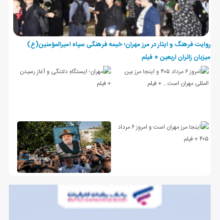
روایت فرهنگ و ایثار در مرز مهران؛ خیمه فرهنگی سپاه امیرالمؤمنین(ع)
میزبان زائران اربعین + فیلم