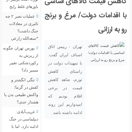
های اساسی
باورهای غلط رایج
 مرغ و برنج
عملیات نصر ۲ چه
تاثیری در معادلات
جنگ داشت؟
*سعدالله زارعی
ران - رییس اتاق
بورس تهران چگونه
ناف ایران گفت:
از ریزش به
رکوردشکنی تغییر
 تمهیدات دولت در
مسیر داد؟
ستای کاهش
رم، شاهد کاهش
تنگی انگشتر و
کفش در گرما؛
مت در برخی
واکنش طبیعی بدن یا
لام بودیم که
هشدار جدی؟
یدواریم این روند
غریب‌آبادی:
امه داشته باشد.
دیپلماسی در جنگ
ادامه دارد، اما با