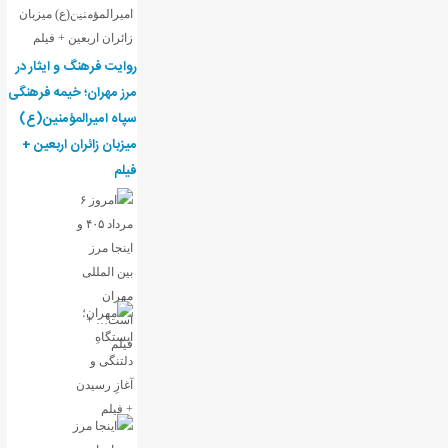
روایت فرهنگ و ایثار در
مرز مهران؛ خیمه فرهنگی
سپاه امیرالمؤمنین(ع)
میزبان زائران اربعین +
فیلم