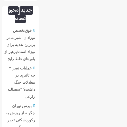
جدید
محبوب
تصادفی
فوق‌تخصص
نوزادان: شیر مادر
برترین تغذیه برای
نوزاد است/پرهیز از
باورهای غلط رایج
عملیات نصر ۲
چه تاثیری در
معادلات جنگ
داشت؟ *سعدالله
زارعی
بورس تهران
چگونه از ریزش به
رکوردشکنی تغییر