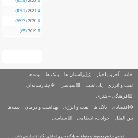
(6359)
2022
(8701)
2021
(5577)
2020
(65)
2019
بیمه‌ها
بانک ها

🔷چندرسانه‌ای
🟥سیاسی
بیمه‌ها
بهداشت و درمان
نفت و ان
🟥سیاسی
حو
تمامی حقوق محفوظ و متعلق به پایگاه خبری ت