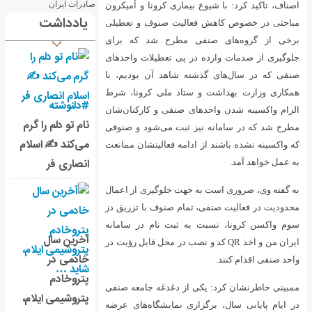
اری کرونا و اُمیکرون
یادداشت
یت صنوف و تعطیلی
مطرح شد که برای
پی تعطیلات واحدهای
شاهد آن بودیم، با
اد ملی کرونا، شرط
#دلنوشته
صنفی و کارکنان‌شان
نام تو دلم را گرم
بت می‌شود و صنوفی
می‌کند ✍️ اسلام
مه فعالیتشان ممانعت
انصاری فر
ت جلوگیری از اعمال
ام صنوف با تزریق دز
ثبت نام در سامانه
آخرین سال
Q کد و نصب در محل قابل رؤیت در
خادمی در
پتروخادم
ز دغدغه جامعه صنفی
پتروشیمی ایلام،
 نمایشگاه‌های عرضه