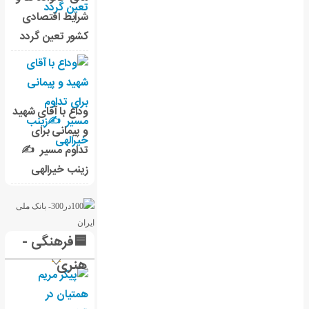
شرایط اقتصادی
کشور تعین گردد
وداع با آقای شهید
و پیمانی برای
تداوم مسیر ✍
زینب خیرالهی
🟦فرهنگی -
هنری