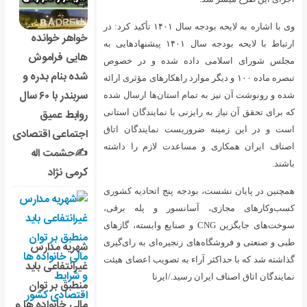
وی با اشاره به لایحه بودجه سال ۱۴۰۱ تأکید کرد: در
خواهر خوانده
ارتباط با لایحه بودجه سال ۱۴۰۱ پیشنهادهایی به
هایی فراموش
 شده و در خصوص
شده بنام بدره و
ر موارد راهکارهای مؤثری ارائه
سربندر با ۶۰ سال
 استان‌ها ارسال شده
روابط عمیق
 با نمایندگان استانی
ست نمایندگان اتاق
اجتماعی اقتصادی
عدت لازم را داشته
✍حشمت اله
کرمی نژاد
 پنج اتحادیه کشوری
سور و پله برقی،
ی جایگزین CNG و صنایع وابسته، گازهای
جیره‌ای به رای‌گیری
شهریه مدارس
به تصویب اعضای هیئت
غیرانتفاعی باید
د./ایرنا
منطبق بر توان
مالی خانواده ها و