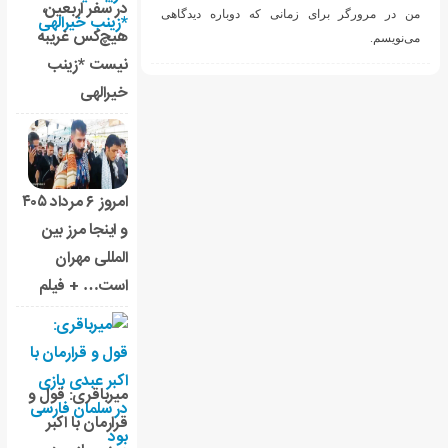
در سفر اربعین،
ه دوباره دیدگاهی
هیچ‌کس غریبه
نیست *زینب
خیرالهی
امروز ۶ مرداد ۴۰۵
و اینجا مرز بین
المللی مهران
است… + فیلم
میرباقری: قول و
قرارمان با اکبر