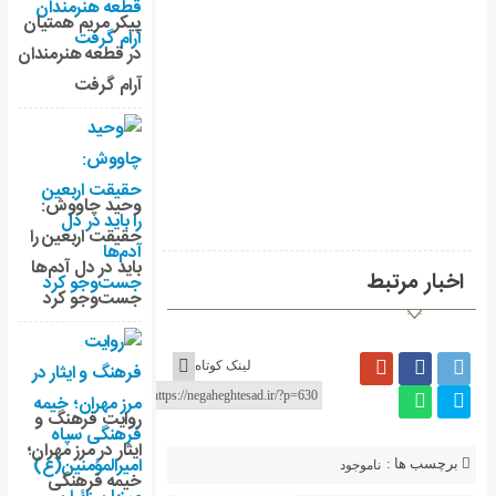
پیکر مریم همتیان
در قطعه هنرمندان
آرام گرفت
وحید چاووش:
حقیقت اربعین را
باید در دل آدم‌ها
جست‌وجو کرد
لینک کوتاه
روایت فرهنگ و
ایثار در مرز مهران؛
خیمه فرهنگی