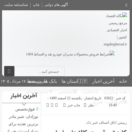
آگهی های دولتی
چاپ
شناسنامه سایت
بانک ها
بیمه‌ها
امروز : شنبه, ۱۷ مرداد , ۱۴۰۵
🟥سیاسی
🔷چندرسانه‌ای
آخرین اخبار
تاریخ انتشار : یکشنبه 22 اسفند 1400 -
اپ خبر
فوق‌تخصص
نوزادان: شیر مادر
برترین تغذیه برای
نوزاد است/پرهیز از