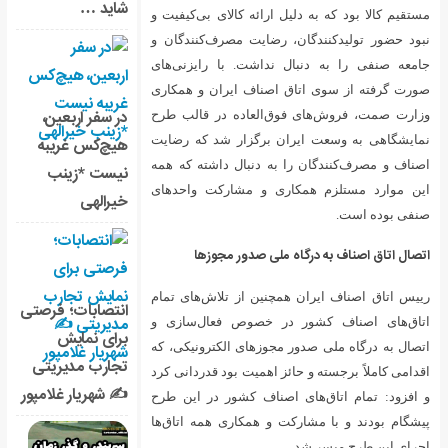
شاید …
ائه کالای بی‌کیفیت و
ایت مصرف‌کنندگان و
شت. با رایزنی‌های
اف ایران و همکاری
در سفر اربعین،
لعاده در قالب طرح
رگزار شد که رضایت
هیچ‌کس غریبه
دنبال داشته که همه
نیست *زینب
و مشارکت واحدهای
خیرالهی
 صدور مجوزها
ن از تلاش‌های تمام
انتصابات؛ فرصتی
خصوص فعال‌سازی و
برای نمایش
زهای الکترونیکی، که
تجارب مدیریتی
همیت بود قدردانی کرد
✍ شهریار غلامپور
اف کشور در این طرح
همکاری همه اتاق‌ها