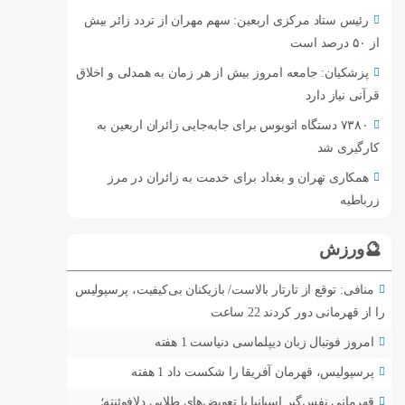
رئیس ستاد مرکزی اربعین: سهم مهران از تردد زائر بیش
از ۵۰ درصد است
پزشکیان: جامعه امروز بیش از هر زمان به همدلی و اخلاق
قرآنی نیاز دارد
۷۳۸۰ دستگاه اتوبوس برای جابه‌جایی زائران اربعین به‌
کارگیری شد
همکاری تهران و بغداد برای خدمت به زائران در مرز
زرباطیه
🔮ورزش
منافی: توقع از تارتار بالاست/ بازیکنان بی‌کیفیت، پرسپولیس
را از قهرمانی دور کردند
22 ساعت
امروز فوتبال زبان دیپلماسی دنیاست
1 هفته
پرسپولیس، قهرمان آفریقا را شکست داد
1 هفته
قهرمانی نفس‌گیر اسپانیا با تعویض‌های طلایی دلافوئنته؛