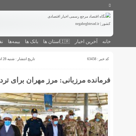
خانه
آخرین اخبار
🇮🇷استان ‌ها
بانک ها
بیمه‌ها
نف
کد خبر : 63458
تاریخ انتشار : شنبه 28 اسفند 1400 - 22:52
فرمانده مرزبانی: مرز مهران برای ترد