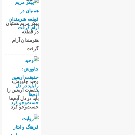
پیکر مریم همتیان
در قطعه
هنرمندان آرام
گرفت
وحید چاووش:
حقیقت اربعین را
باید در دل آدم‌ها
جست‌وجو کرد