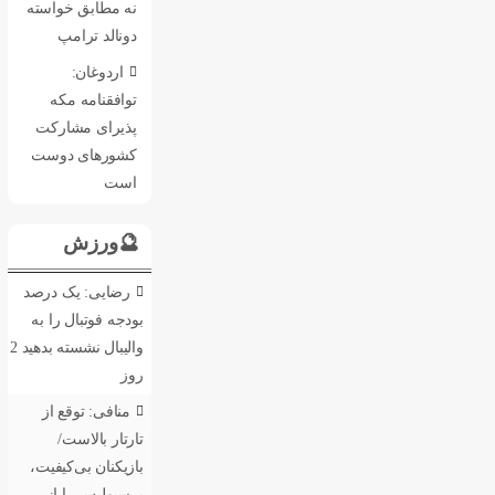
نه مطابق خواسته
دونالد ترامپ
اردوغان:
توافقنامه مکه
پذیرای مشارکت
کشورهای دوست
است
🔮ورزش
رضایی: یک درصد
بودجه فوتبال را به
والیبال نشسته بدهید
2
روز
منافی: توقع از
تارتار بالاست/
بازیکنان بی‌کیفیت،
پرسپولیس را از