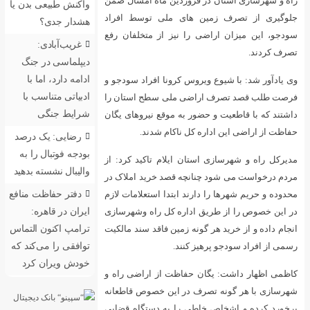
ردین ماه امسال ضمن
واکنش طبیعی بدن یا
ی ملی توسط افراد
هشدار جدی؟
نیز از متخلفان رفع
غریب‌آبادی:
دیپلماسی در جنگ
ادامه دارد، اما با
کرونا افراد سودجو و
ادبیاتی متناسب با
ملی سطح استان را
شرایط جنگی
ه موقع نیروهای یگان
ناکام شدند.
رضایی: یک درصد
بودجه فوتبال را به
ایلام تاکید کرد: از
والیبال نشسته بدهید
 قصد خرید املاک در
دفتر حفاظت منافع
ابتدا استعلامات لازم
ایران در قاهره:
ره کل راه وشهرسازی
ترامپ اکنون التماس
زمین فاقد سند مالکیت
توافقی را می‌کند که
د.
خودش ویران کرد
ظت از اراضی راه و
 این خصوص قاطعانه
ا به دستگاه قضایی