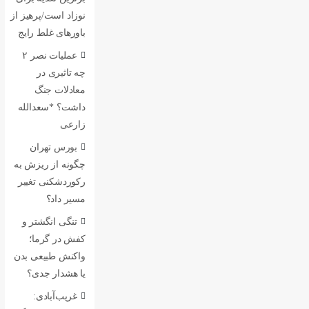
نوزاد است/پرهیز از
باورهای غلط رایج
عملیات نصر ۲
چه تاثیری در
معادلات جنگ
داشت؟ *سعدالله
زارعی
بورس تهران
چگونه از ریزش به
رکوردشکنی تغییر
مسیر داد؟
تنگی انگشتر و
کفش در گرما؛
واکنش طبیعی بدن
یا هشدار جدی؟
غریب‌آبادی: