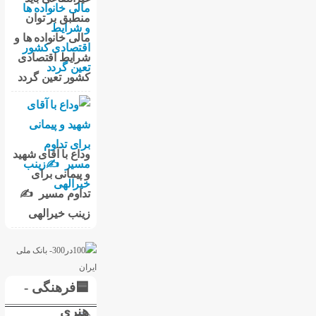
منطبق بر توان
مالی خانواده ها و
شرایط اقتصادی
کشور تعین گردد
وداع با آقای شهید
و پیمانی برای
تداوم مسیر ✍
زینب خیرالهی
🟦فرهنگی -
هنری