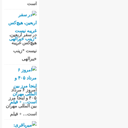
است
در سفر اربعین،
هیچ‌کس غریبه
نیست *زینب
خیرالهی
امروز ۶ مرداد
۴۰۵ و اینجا مرز
بین المللی مهران
است… + فیلم