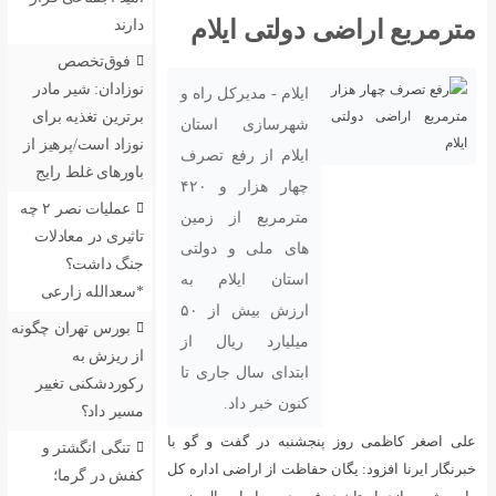
لتی ایلام
دارند
فوق‌تخصص
نوزادان: شیر مادر
ام - مدیرکل راه و
برترین تغذیه برای
رسازی استان
نوزاد است/پرهیز از
لام از رفع تصرف
باورهای غلط رایج
چهار هزار و ۴۲۰
عملیات نصر ۲ چه
رمربع از زمین
تاثیری در معادلات
ی ملی و دولتی
جنگ داشت؟
تان ایلام به
*سعدالله زارعی
ارزش بیش از ۵۰
بورس تهران چگونه
لیارد ریال از
از ریزش به
تدای سال جاری تا
رکوردشکنی تغییر
ن خبر داد.
مسیر داد؟
به در گفت و گو با
تنگی انگشتر و
ظت از اراضی اداره کل
کفش در گرما؛