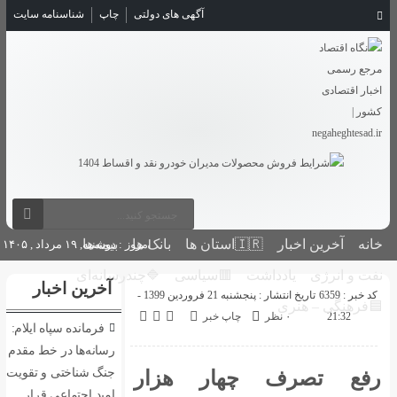
آگهی های دولتی
چاپ
شناسنامه سایت
بانک ها
بیمه‌ها
امروز : دوشنبه, ۱۹ مرداد , ۱۴۰۵
🟥سیاسی
🔷چندرسانه‌ای
آخرین اخبار
تاریخ انتشار : پنجشنبه 21 فروردین 1399 -
اپ خبر
فرمانده سپاه ایلام:
رسانه‌ها در خط مقدم
جنگ شناختی و تقویت
ار هزار
امید اجتماعی قرار