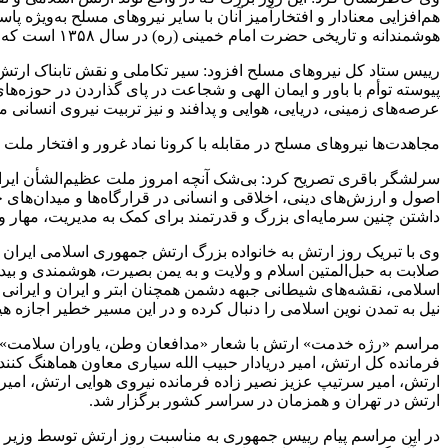
هم‌افزایی معنادار و افتخارآمیز آنان با سایر نیروهای مسلح به‌ویژه پا
هوشمندانه و تاریخی حضرت امام خمینی (ره) در سال ۱۳۵۸ است که توطئه ضد انقلاب و دشمنان ایران و ایرانی در حذف ارتش را در نطفه خفه کرد.
رییس ستاد کل نیروهای مسلح افزود: سیر تکاملی و نقش تابناک ارتش
پیوسته توأم با باور و ایمان الهی و شجاعت در پای گذاردن در حوزه‌
عرصه‌های زمینی، دریایی، هوایی و پدافند و نیز تربیت نیروی انسانی 
مجاهدت‌ها نیروهای مسلح در مقابله با کرونا نماد غرور و افتخار ملت
سرلشگر باقری تصریح کرد: بی‌شک آنچه امروز ملت عظیم‌الشأن ایران د
اصول و ارزش‌های دینی، اخلاقی و انسانی در قرارگاه‌ها و میدان‌های 
داشتن چنین سرمایه‌ای بزرگ و قدرتمند برای کمک به مدیریت، مهار و مق
وی با تبریک روز ارتش به خانواده بزرگ ارتش جمهوری اسلامی ایران و
صلابت به حبل‌المتین اسلام و ولایت و به یمن بصیرت، هوشمندی و بید
اسلامی، نقشه‌های شیطانی جبهه دشمن همچنان ابتر و ایران و ایرانی 
نیل به تمدن نوین اسلامی را دنبال کرده و در این مسیر خطیر اجازه ه
مراسم «رژه خدمت» ارتش با شعار «مدافعان وطن، یاوران سلامت» ص
فرمانده کل ارتش، امیر دریادار حبیب الله سیاری معاون هماهنگ کنن
ارتش، امیر سرتیپ عزیز نصیر زاده فرمانده نیروی هوایی ارتش، امیر
ارتش در تهران و همزمان در سراسر کشور برگزار شد.
در این مراسم پیام رییس جمهوری به مناسبت روز ارتش توسط وزیر دفا