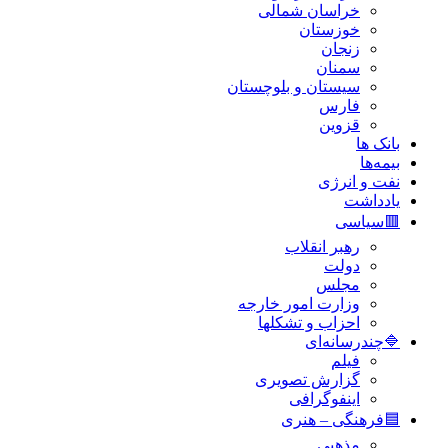
خراسان شمالی
خوزستان
زنجان
سمنان
سیستان و بلوچستان
فارس
قزوین
بانک ها
بیمه‌ها
نفت و انرژی
یادداشت
🟥سیاسی
رهبر انقلاب
دولت
مجلس
وزارت امور خارجه
احزاب و تشکلها
🔷چندرسانه‌ای
فیلم
گزارش تصویری
اینفوگرافی
🟦فرهنگی – هنری
مذهبی