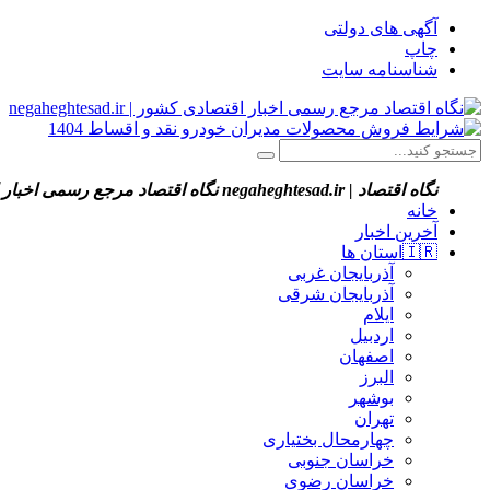
آگهی های دولتی
چاپ
شناسنامه سایت
نگاه اقتصاد | negaheghtesad.ir
نگاه اقتصاد مرجع رسمی اخبار اقتصادی کش
خانه
آخرین اخبار
🇮🇷استان ‌ها
آذربایجان غربی
آذربایجان شرقی
ایلام
اردبیل
اصفهان
البرز
بوشهر
تهران
چهارمحال بختیاری
خراسان جنوبی
خراسان رضوی