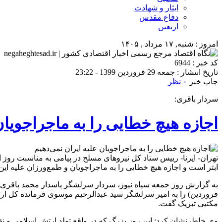
ایثار و شهادت
دفاع مقدس
اربعین
امروز : شنبه, ۱۷ مرداد , ۱۴۰۵
کد خبر : 6944
تاریخ انتشار : جمعه 29 فروردین 1399 - 23:22
چاپ خبر
۰ نظر
سردار باقری:
اجازه هیچ خطایی را به ماجراجویان
تهران- ایرنا- رییس ستاد کل نیروهای مسلح در پیامی به مناسبت روز
ابتر است و اجازه هیچ خطایی را به ماجراجویان و طمع‌ورزان علیه ای
فروردین) را به امیر سرلشگر سید عبدالرحیم موسوی فرمانده کل ارتش
مکتبی تبریک گفت.
وی خاطرنشان کرد: این روز بزرگ که در واقع تولد ارتش اسلامی و نق