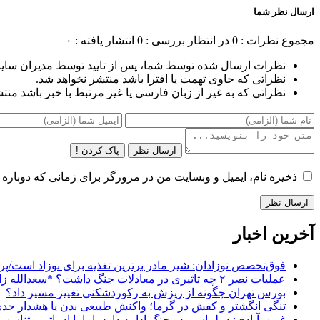
ارسال نظر شما
مجموع نظرات : 0
در انتظار بررسی : 0
انتشار یافته : ۰
نظرات ارسال شده توسط شما، پس از تایید توسط مدیران سای
نظراتی که حاوی تهمت یا افترا باشد منتشر نخواهد شد.
نظراتی که به غیر از زبان فارسی یا غیر مرتبط با خبر باشد منت
ارسال نظر
پاک کردن !
ذخیره نام، ایمیل و وبسایت من در مرورگر برای زمانی که دوباره 
آخرین اخبار
فوق‌تخصص نوزادان: شیر مادر برترین تغذیه برای نوزاد است/پره
عملیات نصر ۲ چه تاثیری در معادلات جنگ داشت؟ *سعدالله زارعی
بورس تهران چگونه از ریزش به رکوردشکنی تغییر مسیر داد؟
تنگی انگشتر و کفش در گرما؛ واکنش طبیعی بدن یا هشدار جد
غریب‌آبادی: دیپلماسی در جنگ ادامه دارد، اما با ادبیاتی متناس