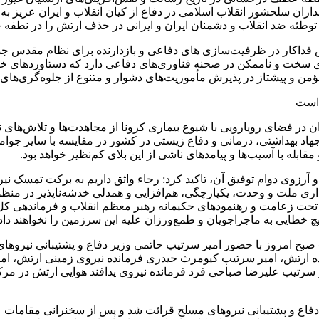
سداران سلحشور انقلاب اسلامی در دفاع از کیان انقلاب و ایران عزیز به 
 فداکار در ظرفیت‌سازی های دفاعی و بازدارنده برای نظام مقدس جمه
های سخت و ناممکن در صحنه فناوری‌های دفاعی دارد که دستاوردهای خی
مؤمن و پیشتاز در پذیرش مأموریت‌های دشوار و متنوع از جلوه‌گری‌های 
 است
ر فضای رویارویی با شیوع بیماری کرونا از مجاهدت‌ها و تلاش‌های نی
جهاد بهداشتی، درمانی و دفاع زیستی در کشور در مقایسه با سایر جوامع 
ابله با آسیب‌ها و پیامدهای ناشی از این بلای کم‌نظیر خواهد بود.
 آرزوی دوام توفیق آن، تاکید کرد: رجاء واثق داریم به برکت تمسک نی
اری ملت و وحدت، یکپارچگی، هم‌افزایی و همدلی خدشه‌ناپذیر در منظو
تحت زعامت و رهنمودهای حکیمانه رهبر معظم انقلاب و فرماندهی کل قو
یچ خطایی به ماجراجویان و طمع‌ورزان علیه این سرزمین را نخواهند داد
بح امروز با حضور امیر سرتیپ حاتمی وزیر دفاع و پشتیبانی نیروه
ده ارتش، امیر سرتیپ کیومرث حیدری فرمانده نیروی زمینی ارتش، امیر
 سرتیپ علیرضا صباحی فرد فرمانده نیروی پدافند هوایی ارتش در مرک
ع و پشتیبانی نیروهای مسلح قرائت شد و پس از سخنرانی مقامات عالی