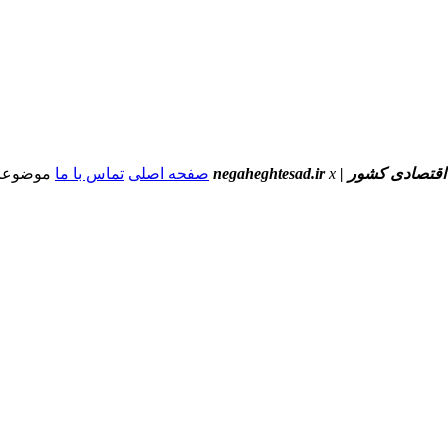
ور | negaheghtesad.ir
x
صفحه اصلی
تماس با ما
موضوعا