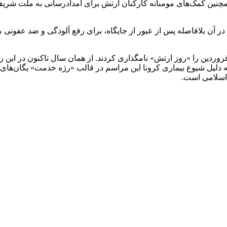
مچنین کمک‌های مومنانه کارکنان ارتش برای امدادرسانی به ملت شریف ا
گزار و یگان‌های حاضر در آن بلافاصله پس از عبور از جایگاه، برای رفع آلودگی و ضد
ام خمینی (ره) بنیانگذار کبیر انقلاب اسلامی در سال ۱۳۵۸ روز ۲۹ فروردین را «روز ارتش» نامگذاری کردند. از
به دلیل شیوع بیماری کرونا این مراسم در قالب «رژه خدمت» یگان‌ها
 اسلامی است.