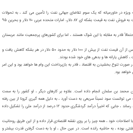
ویژه در خاورمیانه که یک سوم تقاضای جهانی نفت را تأمین می کند ، به تحولات
سیاسی منجر شود. عربستان سعودی و عمان برای بودجه متعادل دولت به فروش نفت به قیمت بشکه ای ۸۷ دلار، امارات متحده عربی ۷۰ دلار و بحرین ۹۵
الاً قادر به مقابله با این شوک هستند ، اما برای کشورهای پرجمعیت مانند عربستان
تا سال ۲۰۱۴ ، پادشاهی سعودی عملاً هیچ بدهی دولتی نداشت. اما پس از آن قیمت نفت از بیش از ۱۰۰ دلار به حدود ۵۰ دلار در هر بشکه کاهش یافت و
، کاهش یارانه ها و بدهی های خود شده بودند.
رت تنوع بخشیدن به اقتصاد ، قادر به بازپرداخت این وام ها خواهد بود و این امر
 خواهد بود.
ن محمد بن سلمان انجام داده است. علاوه بر کارهای دیگر ، او کشور را به سمت
 می توانست سود نسبتاً سریعی به دست آورد ، به دلیل همه گیری کرونا از بین رفته
است. این امر همچنین به امارات در همسایگی عربستان آسیب خواهد رساند ، جایی که اخیراً درآمد گردشگری حدود ۱۲ درصد از درآمد ملی را تشکیل داده
 اصلاحات خود ، همه چیز را بر روی نقشه اقتصادی قرار داده و از این طریق روحانیت
نتی بوده ، به حاشیه رانده است. در عین حال ، او با به دست گرفتن قدرت بیشتر و