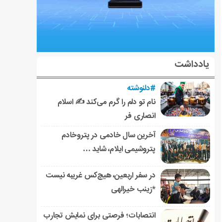
یادداشت
#دلنوشته
نام تو دلم را گرم می‌کند ✍️ اسلام
انصاری فر
آخرین سال خادمی در پتروخادم
پتروشیمی ایلام، شاید …
در سفر اربعین، هیچ‌کس غریبه نیست
*زینب خیرالهی
انتصابات؛ فرصتی برای نمایش تجارب