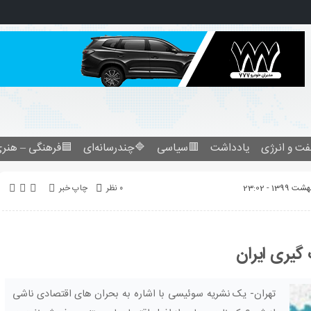
فرهنگی – هنری
🔷چندرسانه‌ای
🟥سیاسی
یادداشت
نفت و انرژ
چاپ خبر
۰ نظر
افول اقتصا
تهران- یک نشریه سوئیسی با اشاره به بحران های اقتصادی ناشی