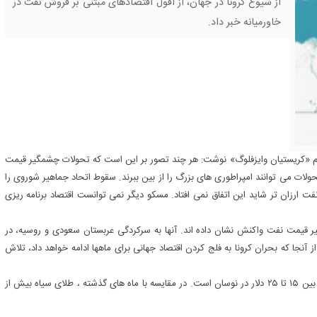
از شیوع کرونا در جهان، از افول اقتصادهای مبتنی بر فروش نفت در
خاورمیانه خبر داد.
قلم «کریستیان وایزفلوگ» نوشت: هر چند تصور بر این است که تحولات چشمگیر قیمت
حولات می توانند امپراطوری های بزرگ را از بین ببرند. سقوط اتحاد جماهیر شوروی را
ر دهه ۱۹۸۰ توضیح داد، اما بدون نفت ارزان تر شاید این اتفاق نمی افتاد. مسکو دیگر نمی توانست اقتصاد برنامه ریزی
قیمت نفت واکنش نشان داده اند. آنها به سرکردگی عربستان سعودی و روسیه، در
ز تولید کنند. اما از آنجا که بحران کرونا به فلج کردن اقتصاد جهانی برای ماهها ادامه خواهد داد، تلاش
نزول بهای نفت تا جایی پیش رفت که حتی منفی شد و در حال حاضر بین ۱۵ تا ۲۵ دلار در نوسان است. در مقایسه با ماه های گذشته ، طلای سیاه بیش از