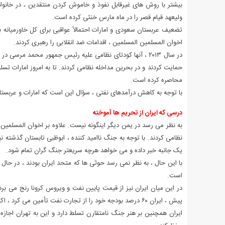
بیشتر با روش های غیرقابل نفوذ و خاموش کردن منتقدین ، ​​در خانو
ولیعهد قیام قصر را در ماه مارس خنثی کرده است.
تضعیف عربستان سعودی و امارات احتمالاً عواقبی برای کل خاورمیان
اخوان المسلمین المسلمین ، اقدامات ضد انقلابی را رهبری کردند.
در سال ۲۰۱۳ ، آنها کودتای نظامی علیه رئیس جمهور محمد مرسی د
حمایت کردند و در بحرین مداخله نظامی کردند. تا به امروز امارات تسل
محاصره کرده است.
با توجه به کاهش درآمدهای نفتی ، سؤال این است که امارات و عربس
درسی که ایران از تحریم ها آموخته
نظامی کردند. با توجه به جنگ ناامید کننده ، ابوظبی تابستان گذشته ن
یک جانبه خبر داده و می خواهد هرچه سریعتر جنگ گران تمام شود.
با این حال ، به نظر نمی رسد حوثی ها که متحد ایران بودند ، در حال 
است.
در این میان ایران نیز از قیمت پایین نفت و ویروس کرونا رنج می برد.
پیش ، ایران ۶۰ درصد بودجه خود را از تجارت نفت تأمین می کرد ، اکنون این میزان ‘فقط’ ۳۰٪ است.
ایران همچنین بر هنر جنگ نامتقارن تسلط دارد و این به تهران اجازه می