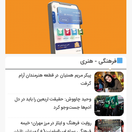
فرهنگی - هنری
پیکر مریم همتیان در قطعه هنرمندان آرام
گرفت
وحید چاووش: حقیقت اربعین را باید در دل
آدم‌ها جست‌وجو کرد
روایت فرهنگ و ایثار در مرز مهران؛ خیمه
فرهنگی سپاه امیرالمؤمنین(ع) میزبان زائران