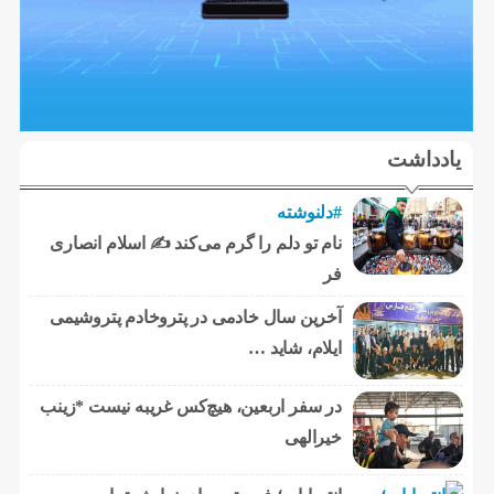
یادداشت
#دلنوشته
نام تو دلم را گرم می‌کند ✍️ اسلام انصاری
فر
آخرین سال خادمی در پتروخادم پتروشیمی
ایلام، شاید …
در سفر اربعین، هیچ‌کس غریبه نیست *زینب
خیرالهی