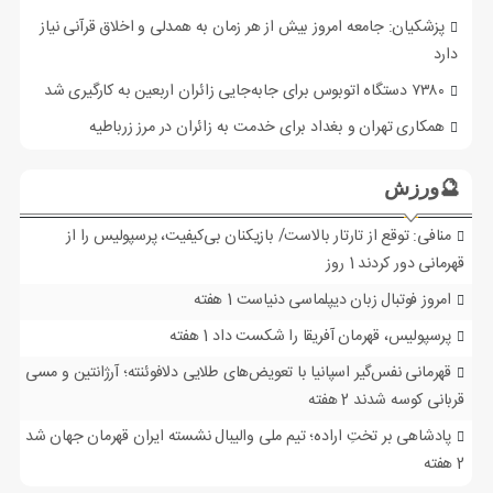
پزشکیان: جامعه امروز بیش از هر زمان به همدلی و اخلاق قرآنی نیاز
دارد
۷۳۸۰ دستگاه اتوبوس برای جابه‌جایی زائران اربعین به‌ کارگیری شد
همکاری تهران و بغداد برای خدمت به زائران در مرز زرباطیه
🔮ورزش
منافی: توقع از تارتار بالاست/ بازیکنان بی‌کیفیت، پرسپولیس را از
قهرمانی دور کردند
1 روز
امروز فوتبال زبان دیپلماسی دنیاست
1 هفته
پرسپولیس، قهرمان آفریقا را شکست داد
1 هفته
قهرمانی نفس‌گیر اسپانیا با تعویض‌های طلایی دلافوئنته؛ آرژانتین و مسی
قربانی کوسه شدند
2 هفته
پادشاهی بر تختِ اراده؛ تیم ملی والیبال نشسته ایران قهرمان جهان شد
2 هفته