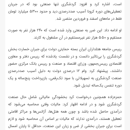
است، اشاره کرد و افزود: گردشگری تنها صنعتی بود که در جریان
تعطیلی‌های دوره کرونا آسیب صددرصدی دید و حدود ۵۳۰۰ میلیارد تومان
فقط در ماه‌های اسفند و فروردین متضرر شد.
او ادامه داد: این ضرر به صنعتی وارد شده است که ۲۴۰ هزار نفر به صورت
مستقیم و ۵۵۰ هزار نفر غیرمستقیم در آن مشغول به کارند.
رییس جامعه هتلداران ایران بسته حمایتی دولت برای جبران خسارت بخش
گردشگری را بی‌تاثیر دانست و در نشست یادشده که رییس دفتر و معاون
اقتصادی رییس‌جمهور، وزرای اقتصاد و صنعت و رییس بانک مرکزی حضور
داشتند، پیشنهاد کرد: وام ۱۲ درصدی دولت به دلیل آسیب صددرصدی
صنعت گردشگری به تسهیلاتی با سود تک‌رقمی، بازپرداخت پنج‌ساله و یک
دوره تنفس یک‌ساله تبدیل شود.
حمزه‌زاده همچنین درخواست کرد بخشودگی مالیاتی شامل حال صنعت
گردشگری شود و در ادامه اظهار کرد: مالیات وقتی محاسبه می‌شود که
درآمدی حاصل شده باشد و چون همه هتل‌ها، آژانس‌ها و مراکز اقامتی
تعطیل هستند، درآمدی ندارند که مالیات بر اساس آن محاسبه شود و لازم
است برای جبران بخشی از ضرر و زیان این صنعت، حداقل تا پایان امسال