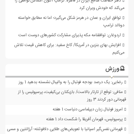
دفتر حفاظت منافع ایران در قاهره: ترامپ اکنون التماس توافقی را
می‌کند که خودش ویران کرد
توافق ایران و عمان در هرمز شکل می‌گیرد؛ اما نه مطابق خواسته
دونالد ترامپ
اردوغان: توافقنامه مکه پذیرای مشارکت کشورهای دوست است
افزایش بهای بنزین در آمریکا/ کاخ سفید: برای کاهش قیمت تلاش
می‌کنیم
🔮ورزش
رضایی: یک درصد بودجه فوتبال را به والیبال نشسته بدهید
1 روز
منافی: توقع از تارتار بالاست/ بازیکنان بی‌کیفیت، پرسپولیس را از
قهرمانی دور کردند
3 روز
امروز فوتبال زبان دیپلماسی دنیاست
1 هفته
پرسپولیس، قهرمان آفریقا را شکست داد
1 هفته
قهرمانی نفس‌گیر اسپانیا با تعویض‌های طلایی دلافوئنته؛ آرژانتین و مسی