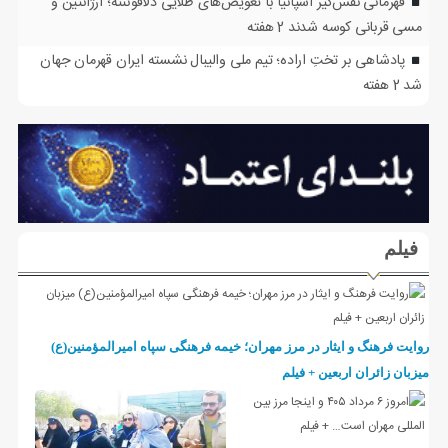
قهرمانی نفس‌گیر اسپانیا با تعویض‌های طلایی دلافوئنته؛ آرژانتین و
مسی قربانی کوسه شدند
2 هفته
پادشاهی بر تختِ اراده؛ تیم ملی والیبال نشسته ایران قهرمان جهان
شد
2 هفته
فیلم
روایت فرهنگ و ایثار در مرز مهران؛ خیمه فرهنگی سپاه امیرالمؤمنین(ع)
میزبان زائران اربعین + فیلم