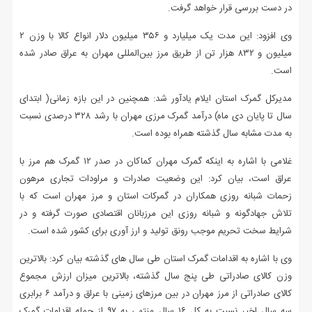
در دست بررسی قرار خواهد گرفت.
وی افزود: این مدت یک میلیارد و ۳۵۶ میلیون دلار انواع کالا با وزن ۲
میلیون و ۸۳۲ هزار تن از طریق مرز بین‌المللی مهران به عراق صادر شده
است.
مدیرکل گمرک استان ایلام یادآور شد: همچنین در این بازه زمانی( ابتدای
سال تا پایان دی ماه) درآمد گمرک مرزی مهران با رشد ۳۲۸ درصدی نسبت
به مدت مشابه سال گذشته همراه بوده است.
غلامی با اشاره به اینکه گمرک مهران کماکان در صدر ۱۲ گمرک هم مرز با
عراق است، بیان کرد: این وضعیت صادرات و مراودات تجاری مرهون
زحمات شبانه روزی همکاران در گمرکات استان و مرز مهران است که با
تلاش جهادگونه و شبانه روزی این مرزبانان اقتصادی صورت گرفته و در
شرایط سخت تحریم موجب رونق تولید و ارز آوری برای کشور شده است.
وی با اشاره به اقدامات گمرک استان طی سال های گذشته بیان کرد: بالاترین
وزن کالای صادراتی طی پنج سال گذشته، بالاترین میزان ارزش مجموع
کالای صادراتی از مرز مهران در بین مرزهای زمینی با عراق و درآمد ۶ برابری
سه سال اخیر نسبت به کل ۱۶ سال منتهی به ۹۷ از جمله اقدامات گمرک