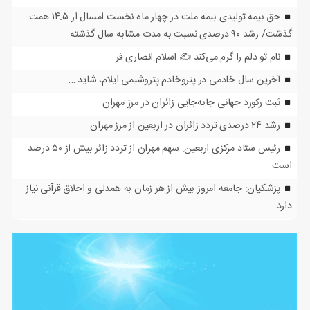
حق بیمه تولیدی بیمه ملت در چهار ماه نخست امسال از ۱۴.۵ همت
گذشت/ رشد ۹۰ درصدی نسبت به مدت مشابه سال گذشته
نام تو دلم را گرم می‌کند ✍️ اسلام انصاری فر
آخرین سال خادمی در پتروخادم پتروشیمی ایلام، شاید …
ثبت رکورد جهانی جابه‌جایی زائران در مرز مهران
رشد ۲۴ درصدی تردد زائران در اربعین از مرز مهران
رئیس ستاد مرکزی اربعین: سهم مهران از تردد زائر بیش از ۵۰ درصد
است
پزشکیان: جامعه امروز بیش از هر زمان به همدلی و اخلاق قرآنی نیاز
دارد