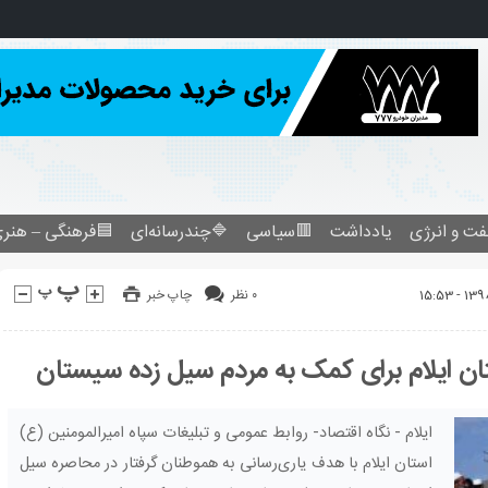
فرهنگی – هنری
🔷چندرسانه‌ای
🟥سیاسی
یادداشت
نفت و انرژ
چاپ خبر
۰ نظر
درخواست سپاه امیرالمومنین از مردم استان ا
ایلام - نگاه اقتصاد- روابط عمومی و تبلیغات سپاه امیرالمومنین (ع)
استان ایلام با هدف یاری‌رسانی به هموطنان گرفتار در محاصره سیل