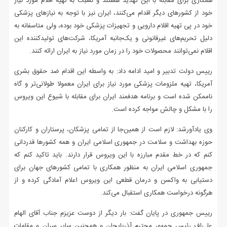
همکاری برای مقابله با این تهدید هستند و نسبت به تهیه اقلام مورد نیاز
خود از کشورهای دیگر اقدام می‌کنند، ایران نیز با توجه به نیازهای پزشکی
خود در پی تهیه اقلام دارویی و تجهیزات پزشکی خود بوده، ولی متاسفانه به
دلیل تحریم‌های غیرقانونی و یک‌جانبه آمریکا، شرکت‌های تولیدکننده این
اقلام نمی‌توانند محصولات خود را در زمان مورد نیاز به ایران ارائه کنند.
رییس دولت تدبیر و امید ادامه داد: به واسطه این اقدام ضد حقوق بشری
آمریکا، تهیه ملزومات پزشکی مورد نیاز برای ایران معمولا طولانی‌تر و گاه
ناممکن شده است و برنامه هدفمند ایران برای مقابله با شیوع این ویروس
را با مشکل و چالش مواجه کرده است.
وی یادآورشد: لازم است از همین‌جا از تمامی پزشکان، پرستاران و کارکنان
حوزه بهداشت و سلامت در جمهوری اسلامی ایران و همه کشورها قدردانی
کنم که در خط مقدم مبارزه با این ویروس قرار دارند. باید تاکید کنم که
جمهوری اسلامی ایران به منظور همکاری با تمامی کشورهای جهان برای
دستیابی به واکسن و درمان قطعی این ویروس اعلام آمادگی کرده و از
هرگونه درخواست همکاری استقبال می‌کند.
رییس جمهوری در پایان گفت: بار دیگر از دوست عزیزم جناب آقای الهام
علی‌اف رئیس جمهور محترم آذربایجان و همچنین سایر سران و مقامات