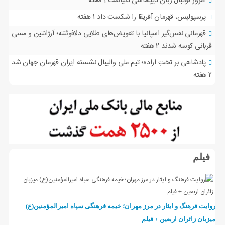
امروز فوتبال زبان دیپلماسی دنیاست
1 هفته
پرسپولیس، قهرمان آفریقا را شکست داد
1 هفته
قهرمانی نفس‌گیر اسپانیا با تعویض‌های طلایی دلافوئنته؛ آرژانتین و مسی
قربانی کوسه شدند
2 هفته
پادشاهی بر تختِ اراده؛ تیم ملی والیبال نشسته ایران قهرمان جهان شد
2 هفته
فیلم
روایت فرهنگ و ایثار در مرز مهران؛ خیمه فرهنگی سپاه امیرالمؤمنین(ع)
میزبان زائران اربعین + فیلم