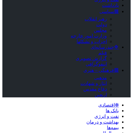
یادداشت
🟥سیاسی
رهبر انقلاب
دولت
مجلس
وزارت امور خارجه
احزاب و تشکلها
🔷چندرسانه‌ای
فیلم
گزارش تصویری
اینفوگرافی
🟦فرهنگی – هنری
مذهبی
ایثار و شهادت
دفاع مقدس
اربعین
❇اقتصادی
بانک ها
نفت و انرژی
بهداشت و درمان
بیمه‌ها