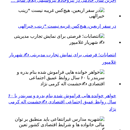
آخرین سال خادمی در پتروخادم پتروشیمی ایلام، شاید …
در سفر اربعین، هیچ‌کس غریبه نیست *زینب خیرالهی
انتصابات؛ فرصتی برای نمایش تجارب مدیریتی ✍ شهریار
غلامپور
خواهر خوانده هایی فراموش شده بنام بدره و سربندر با ۶۰
سال روابط عمیق اجتماعی اقتصادی ✍حشمت اله کرمی
نژاد