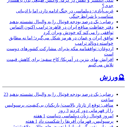
تنگی انگشتر و کفش در گرما؛ واکنش طبیعی بدن یا هشدار
جدی؟
غریب‌آبادی: دیپلماسی در جنگ ادامه دارد، اما با ادبیاتی
متناسب با شرایط جنگی
رضایی: یک درصد بودجه فوتبال را به والیبال نشسته بدهید
دفتر حفاظت منافع ایران در قاهره: ترامپ اکنون التماس
توافقی را می‌کند که خودش ویران کرد
توافق ایران و عمان در هرمز شکل می‌گیرد؛ اما نه مطابق
خواسته دونالد ترامپ
اردوغان: توافقنامه مکه پذیرای مشارکت کشورهای دوست
است
افزایش بهای بنزین در آمریکا/ کاخ سفید: برای کاهش قیمت
تلاش می‌کنیم
🔮ورزش
رضایی: یک درصد بودجه فوتبال را به والیبال نشسته بدهید
23
ساعت
منافی: توقع از تارتار بالاست/ بازیکنان بی‌کیفیت، پرسپولیس
را از قهرمانی دور کردند
3 روز
امروز فوتبال زبان دیپلماسی دنیاست
1 هفته
پرسپولیس، قهرمان آفریقا را شکست داد
1 هفته
قهرمانی نفس‌گیر اسپانیا با تعویض‌های طلایی دلافوئنته؛