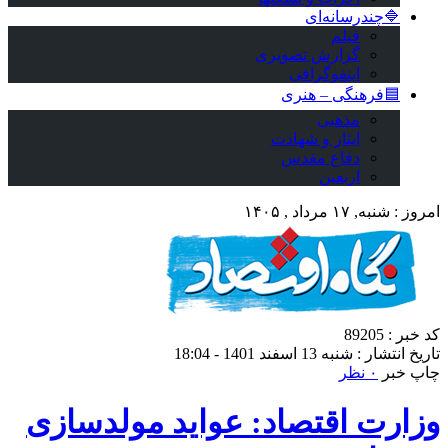
🔷چندرسانه‌ای
فیلم
گزارش تصویری
اینفوگرافی
🟦فرهنگی – هنری
مذهبی
ایثار و شهادت
دفاع مقدس
اربعین
امروز : شنبه, ۱۷ مرداد , ۱۴۰۵
کد خبر : 89205
تاریخ انتشار : شنبه 13 اسفند 1401 - 18:04
چاپ خبر
۰ نظر
وزارت اقتصاد: عواید مولدسازی