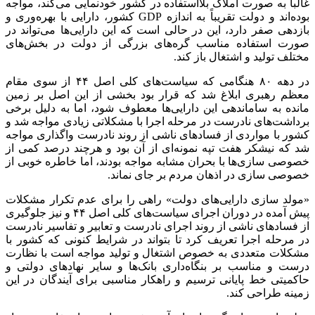
غالباً به صورت املاک بلااستفاده در کشور خودنمایی می‌کند، مواجه
بوده‌اند و دولت تقریباً به اندازه GDP کشور، دارایی با بهره‌وری و
بازدهی صفر دارد، این در حالی است که این دارایی‌ها می‌تواند در
صورت استفاده مناسب گره‌های بزرگی از دولت در بخش‌های
مختلف تولید و اشتغال باز کند.
در دهه ۸۰ هنگامی که سیاست‌های کلی اصل ۴۴ از سوی مقام
معظم رهبری ابلاغ شد که قرار بود بخشی از این اصل بر زمین
مانده به ساماندهی این دارایی‌ها معطوف شود، اما به دلیل برخی
برداشت‌های نادرست در مرحله اجرا با مشکلاتی زیادی مواجه شد و
کشور با مواردی از فسادهای ناشی از روند نادرست واگذاری مواجه
شد که نیشکر هفت تپه نمونه‌ای از آن بود و هرچند درصد کمی از
خصوصی سازی‌ها با بحران مشابه مواجه بودند، اما خاطره خوبی از
خصوصی سازی در اذهان مردم بر جای نماند.
«مولد سازی دارایی‌های دولت» راهی را برای عدم تکرار مشکلات
پیش آمده در دوران اجرای سیاست‌های کلی اصل ۴۴ و نیز جلوگیری
از فسادهای ناشی از روند اجرای نادرست و تعابیر و تفاسیر نادرست
در مرحله اجرا تعریف کرد تا بتواند در شرایط کنونی که کشور با
مشکلات متعددی به خصوص اشتغال و تولید مواجه است با نظارت
درست و مناسب بر بنگاه‌داری بانک‌ها و سایر نهادهای دولتی و
حاکمیتی خط پایانی ترسیم و راهکار مناسبی برای آیندگان در این
زمینه طراحی کند.