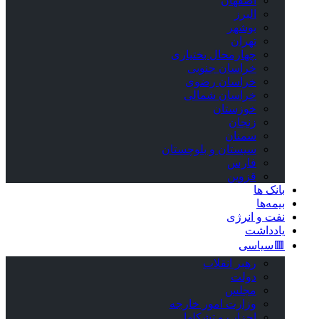
اصفهان
البرز
بوشهر
تهران
چهارمحال بختیاری
خراسان جنوبی
خراسان رضوی
خراسان شمالی
خوزستان
زنجان
سمنان
سیستان و بلوچستان
فارس
قزوین
بانک ها
بیمه‌ها
نفت و انرژی
یادداشت
🟥سیاسی
رهبر انقلاب
دولت
مجلس
وزارت امور خارجه
احزاب و تشکلها