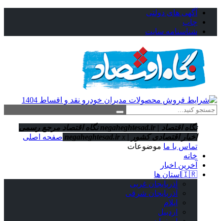
آگهی های دولتی
چاپ
شناسنامه سایت
نگاه اقتصاد | negaheghtesad.ir
نگاه اقتصاد مرجع رسمی
اخبار اقتصادی کشور | negaheghtesad.ir
x
صفحه اصلی
تماس با ما
موضوعات
خانه
آخرین اخبار
🇮🇷استان ‌ها
آذربایجان غربی
آذربایجان شرقی
ایلام
اردبیل