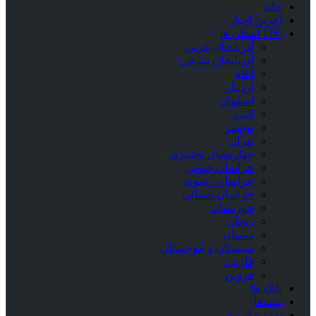
خانه
آخرین اخبار
🇮🇷استان ‌ها
آذربایجان غربی
آذربایجان شرقی
ایلام
اردبیل
اصفهان
البرز
بوشهر
تهران
چهارمحال بختیاری
خراسان جنوبی
خراسان رضوی
خراسان شمالی
خوزستان
زنجان
سمنان
سیستان و بلوچستان
فارس
قزوین
بانک ها
بیمه‌ها
نفت و انرژی