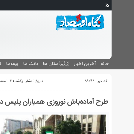
خانه
آخرین اخبار
🇮🇷استان ‌ها
بانک ها
بیمه‌ها
ن
کد خبر : 89364
تاریخ انتشار : یکشنبه 14 اسفند 1401 - 13:06
طرح آماده‌باش نوروزی همیاران پلیس در 