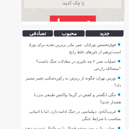
جدید
محبوب
تصادفی
فوق‌تخصص نوزادان: شیر مادر برترین تغذیه برای نوزاد
است/پرهیز از باورهای غلط رایج
عملیات نصر ۲ چه تاثیری در معادلات جنگ داشت؟
*سعدالله زارعی
بورس تهران چگونه از ریزش به رکوردشکنی تغییر مسیر
داد؟
تنگی انگشتر و کفش در گرما؛ واکنش طبیعی بدن یا
هشدار جدی؟
غریب‌آبادی: دیپلماسی در جنگ ادامه دارد، اما با ادبیاتی
متناسب با شرایط جنگی
رضایی: یک درصد بودجه فوتبال را به والیبال نشسته بدهید