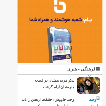
🟦فرهنگی - هنری
پیکر مریم همتیان در قطعه
هنرمندان آرام گرفت
وحید چاووش: حقیقت اربعین را باید