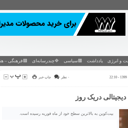
ت و انرژی
یادداشت
🟥سیاسی
🔷چندرسانه‌ای
🟦فرهنگی – هن
۰ نظر
چاپ خبر
بیت‌کوین به بالاترین سطح خود از ماه فوریه رسیده است.