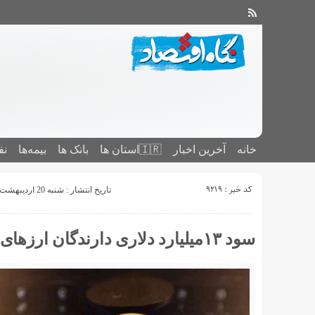
خانه
آخرین اخبار
🇮🇷استان ‌ها
بانک ها
بیمه‌ها
نف
کد خبر : 9219
تاریخ انتشار : شنبه 20 اردیبهشت 1399 - 22:10
سود ۱۳میلیارد دلاری دارندگان ارزهای دیجیتالی دریک روز