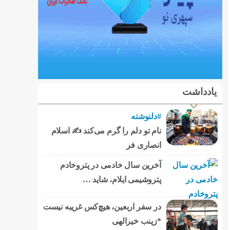
یادداشت
#دلنوشته
نام تو دلم را گرم می‌کند ✍️ اسلام
انصاری فر
آخرین سال خادمی در پتروخادم
پتروشیمی ایلام، شاید …
در سفر اربعین، هیچ‌کس غریبه نیست
*زینب خیرالهی