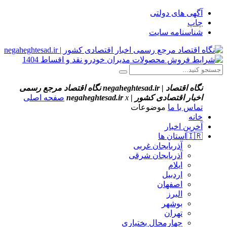
آگهی های دولتی
چاپ
شناسنامه سایت
نگاه اقتصاد | negaheghtesad.ir
نگاه اقتصاد مرجع رسمی
اخبار اقتصادی کشور | negaheghtesad.ir
x
صفحه اصلی
تماس با ما
موضوعات
خانه
آخرین اخبار
🇮🇷استان ‌ها
آذربایجان غربی
آذربایجان شرقی
ایلام
اردبیل
اصفهان
البرز
بوشهر
تهران
چهارمحال بختیاری