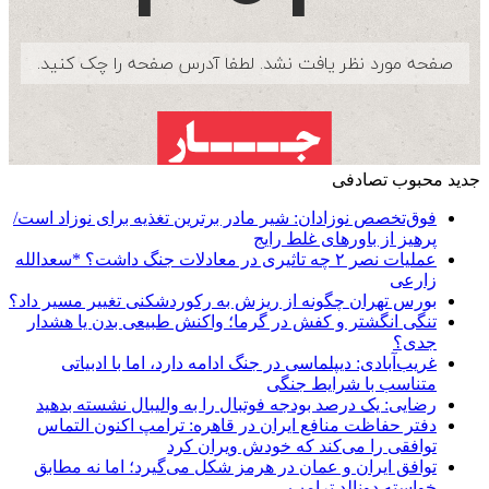
جدید
محبوب
تصادفی
فوق‌تخصص نوزادان: شیر مادر برترین تغذیه برای نوزاد است/
پرهیز از باورهای غلط رایج
عملیات نصر ۲ چه تاثیری در معادلات جنگ داشت؟ *سعدالله
زارعی
بورس تهران چگونه از ریزش به رکوردشکنی تغییر مسیر داد؟
تنگی انگشتر و کفش در گرما؛ واکنش طبیعی بدن یا هشدار
جدی؟
غریب‌آبادی: دیپلماسی در جنگ ادامه دارد، اما با ادبیاتی
متناسب با شرایط جنگی
رضایی: یک درصد بودجه فوتبال را به والیبال نشسته بدهید
دفتر حفاظت منافع ایران در قاهره: ترامپ اکنون التماس
توافقی را می‌کند که خودش ویران کرد
توافق ایران و عمان در هرمز شکل می‌گیرد؛ اما نه مطابق
خواسته دونالد ترامپ