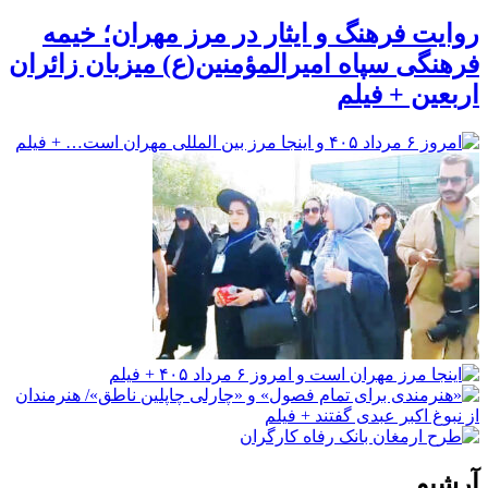
روایت فرهنگ و ایثار در مرز مهران؛ خیمه
فرهنگی سپاه امیرالمؤمنین(ع) میزبان زائران
اربعین + فیلم
آرشیو