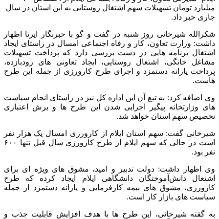
میلیارد تومان تسهیلات سهم اشتغال روستایی به این استان در سال
جاری خبر داد.
شکرالله شیرخانی روز شنبه در گفت و گو با خبرنگار ایرنا اظهار
داشت: وزارت تعاون، کار و رفاه اجتماعی امسال در راستای ایجاد
اشتغال برنامه هایی در دست بررسی دارد که پرداخت تسهیلات
مشاغل خانگی، اشتغال روستایی، ایجاد تعاونی های زودبازده،
پرداخت یارانه دستمزد و اجرای طرح کارورزی از جمله این طرح
هاست.
وی اضافه کرد: به تبع آن این اداره کل نیز در راستای انجام سیاست
های وزارتخانه پیگیر اجرایی شدن این طرح ها و برش اعتباری
تخصیص سهم استان خواهد شد.
شیرخانی گفت: سهم استان ایلام از کارورزی امسال یک هزار نفر
است در حالی که سهم ایلام از طرح کارورزی سال قبل تنها ۶۰۰
نفر بود.
وی اظهار داشت: دولت تدبیر و امید، مشوق های ویژه ای برای
اشتغال دانش‌آموختگان دانشگاهی ایلام ایجاد کرده که طرح
کارورزی، مشوق های بیمه کارفرمایی و یارانه دستمزد از جمله
سیاست های بازار کار است.
به گفته شیرخانی، این طرح ها با هدف افزایش قابلیت جذب و