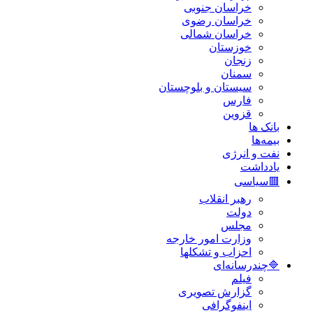
خراسان جنوبی
خراسان رضوی
خراسان شمالی
خوزستان
زنجان
سمنان
سیستان و بلوچستان
فارس
قزوین
بانک ها
بیمه‌ها
نفت و انرژی
یادداشت
🟥سیاسی
رهبر انقلاب
دولت
مجلس
وزارت امور خارجه
احزاب و تشکلها
🔷چندرسانه‌ای
فیلم
گزارش تصویری
اینفوگرافی