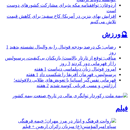
اردوغان: توافقنامه مکه پذیرای مشارکت کشورهای دوست
است
افزایش بهای بنزین در آمریکا/ کاخ سفید: برای کاهش قیمت
تلاش می‌کنیم
🔮ورزش
رضایی: یک درصد بودجه فوتبال را به والیبال نشسته بدهید
1
روز
منافی: توقع از تارتار بالاست/ بازیکنان بی‌کیفیت، پرسپولیس
را از قهرمانی دور کردند
3 روز
امروز فوتبال زبان دیپلماسی دنیاست
1 هفته
پرسپولیس، قهرمان آفریقا را شکست داد
1 هفته
قهرمانی نفس‌گیر اسپانیا با تعویض‌های طلایی دلافوئنته؛
آرژانتین و مسی قربانی کوسه شدند
2 هفته
فیلم