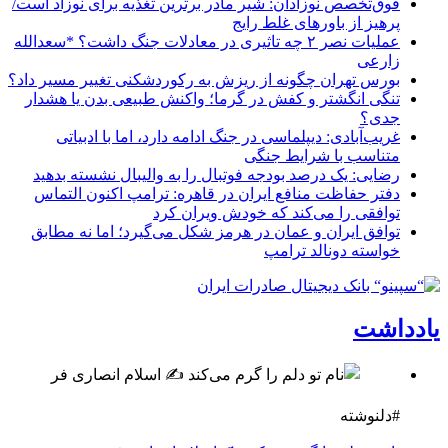
فوق‌تخصص نوزادان: شیر مادر برترین تغذیه برای نوزاد است/
پرهیز از باورهای غلط رایج
عملیات نصر ۲ چه تاثیری در معادلات جنگ داشت؟ *سعدالله
زارعی
بورس تهران چگونه از ریزش به رکوردشکنی تغییر مسیر داد؟
تنگی انگشتر و کفش در گرما؛ واکنش طبیعی بدن یا هشدار
جدی؟
غریب‌آبادی: دیپلماسی در جنگ ادامه دارد، اما با ادبیاتی
متناسب با شرایط جنگی
رضایی: یک درصد بودجه فوتبال را به والیبال نشسته بدهید
دفتر حفاظت منافع ایران در قاهره: ترامپ اکنون التماس
توافقی را می‌کند که خودش ویران کرد
توافق ایران و عمان در هرمز شکل می‌گیرد؛ اما نه مطابق
خواسته دونالد ترامپ
یادداشت
#دلنوشته