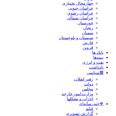
چهارمحال بختیاری
خراسان جنوبی
خراسان رضوی
خراسان شمالی
خوزستان
زنجان
سمنان
سیستان و بلوچستان
فارس
قزوین
بانک ها
بیمه‌ها
نفت و انرژی
یادداشت
🟥سیاسی
رهبر انقلاب
دولت
مجلس
وزارت امور خارجه
احزاب و تشکلها
🔷چندرسانه‌ای
فیلم
گزارش تصویری