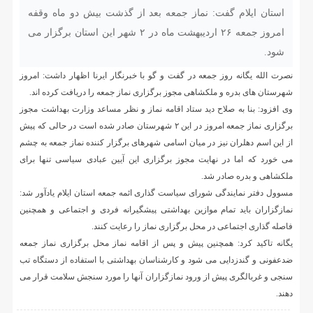
استان ایلام گفت: نماز جمعه بعد از گذشت بیش دو ماه وقفه
امروز جمعه ۲۶ اردیبهشت ماه در ۲ شهر این استان برگزار می
شود.
نصرت الله یگانه روز جمعه در گفت و گو با خبرنگار ایرنا اظهار داشت: امروز
شهرستان های بدره و ملکشاهی مجوز برگزاری نماز جمعه را دریافت کرده اند.
وی افزود: بنا به صلاح دید ستاد اقامه نماز و نظر مساعد وزارت بهداشت مجوز
برگزاری نماز جمعه امروز در این ۲ شهرستان صادر شده است در حالی که پیش
از این اسم دهلران نیز در میان اسامی شهرهای برگزار کننده نماز جمعه به چشم
می خورد که اما در نهایت مجوز برگزاری این آیین عبادی سیاسی تنها برای
ملکشاهی و بدره صادر شد.
مسوول دفتر نمایندگی شورای سیاست گذاری ائمه جمعه استان ایلام یادآور شد:
نمازگزاران باید تمام موازین بهداشتی پیشگیرانه فردی و اجتماعی و همچنین
فاصله گذاری اجتماعی در محل برگزاری نماز را رعایت کنند.
یگانه تاکید کرد: همچنین پیش و پس از اقامه نماز محل برگزاری نماز جمعه
ضدعفونی و گندزدایی می شود و کارشناسان بهداشتی با استفاده از دستگاه تب
سنجی و غربالگری پیش از ورود نمازگزاران آنها را مورد سنجش سلامت قرار می
دهند.