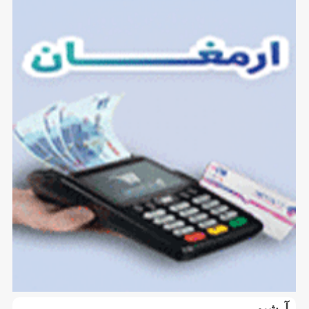
آرشیو