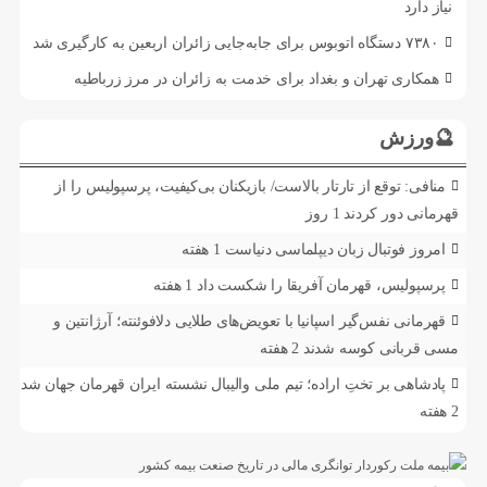
نیاز دارد
۷۳۸۰ دستگاه اتوبوس برای جابه‌جایی زائران اربعین به‌ کارگیری شد
همکاری تهران و بغداد برای خدمت به زائران در مرز زرباطیه
🔮ورزش
منافی: توقع از تارتار بالاست/ بازیکنان بی‌کیفیت، پرسپولیس را از
قهرمانی دور کردند
1 روز
امروز فوتبال زبان دیپلماسی دنیاست
1 هفته
پرسپولیس، قهرمان آفریقا را شکست داد
1 هفته
قهرمانی نفس‌گیر اسپانیا با تعویض‌های طلایی دلافوئنته؛ آرژانتین و
مسی قربانی کوسه شدند
2 هفته
پادشاهی بر تختِ اراده؛ تیم ملی والیبال نشسته ایران قهرمان جهان شد
2 هفته