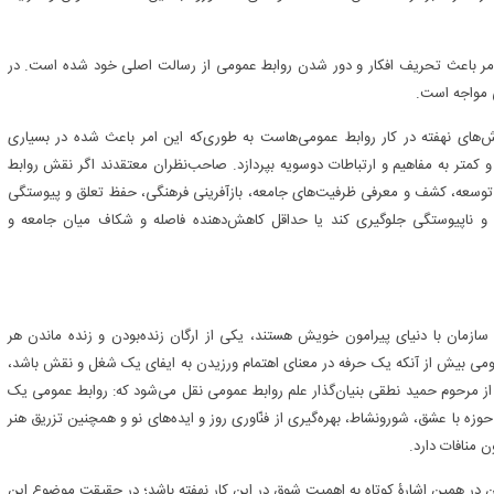
 امر باعث تحریف افکار و دور شدن روابط عمومی از رسالت اصلی خود شده است. در
ی مواجه است.
ش‌های نهفته در کار روابط عمومی‌هاست به ‌طوری‌که این امر باعث شده در بسیاری
متر به مفاهیم و ارتباطات دوسویه بپردازد. صاحب‌نظران معتقدند اگر نقش روابط
توسعه، کشف و معرفی ظرفیت‌های جامعه، بازآفرینی فرهنگی، حفظ تعلق و پیوستگی
 و ناپیوستگی جلوگیری کند یا حداقل کاهش‌دهنده فاصله و شکاف میان جامعه و
 سازمان با دنیای پیرامون خویش هستند، یکی از ارگان زنده‌بودن و زنده ماندن هر
عمومی بیش از آنکه یک حرفه در معنای اهتمام ورزیدن به ایفای یک شغل و نقش باشد،
 از مرحوم حمید نطقی بنیان‌گذار علم روابط عمومی نقل می‌شود که: روابط عمومی یک
ه با عشق، شورونشاط، بهره‌گیری از فنّاوری روز و ایده‌های نو و همچنین تزریق هنر
ن منافات دارد.
در همین اشارۀ کوتاه به اهمیت شوق در این کار نهفته باشد؛ در حقیقت موضوع این