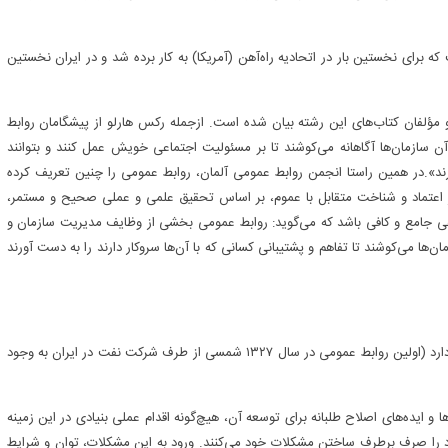
ابط عمومی، ترجمه واژه انگلیسی Public Relations است که برای نخستین بار در اتحادیه راه‌آهن (آمریکا) به کار برده شد و در ایران نخستین
 مؤلفان کتاب‌های این رشته بیان شده است. ازجمله رکس هارلو از پیشگامان روابط
 سازمان‌ها آگاهانه می‌کوشند تا بر مسئولیت اجتماعی خویش عمل کنند و بتوانند
رند».در همین راستا انجمن روابط عمومی آلمان، روابط عمومی را چنین تعریف کرده
رار اعتماد و شناخت متقابل با عموم، بر اساس تحقیق علمی و عملی صحیح و مستمر،
فی جامع و کافی باشد که می‌گوید: روابط عمومی بخشی از وظایف مدیریت سازمان و
ها می‌کوشند تا تفاهم و پشتیبانی کسانی که با آن‌ها سروکار دارند را به دست آورند
به‌رغم این‌که روابط عمومی در ایران هم‌اکنون قریب به ۷۰ سال قدمت دارد (اولین روابط عمومی در سال ۱۳۲۷ شمسی از طرف شرکت نفت در ایران به وجود
 و ایده‌های اصلاح طلبانه برای توسعه آن، هیچ‌گونه اقدام عملی بنیادی در این زمینه
د را صرف برطرف ساختن مشکلات خود می‌کنند. ورود به این مشکلات، توان و شرایط