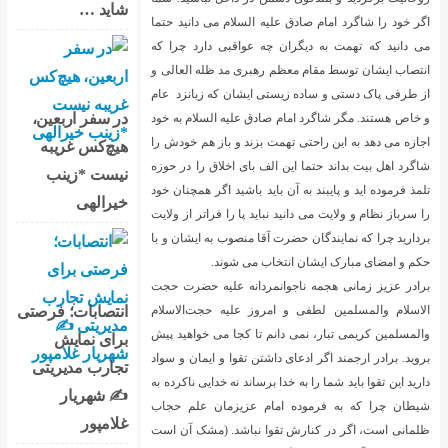
شاید …
اگر خود را شاگرد امام صادق علیه السلام می دانید حتما
می دانید که تهمت به دیگران چه عواقبی دارد چرا که
انتصاب ایشان توسط مقام معظم رهبری مد ظله العالی و
از طرفی پاک دستی و ساده زیستی ایشان که زبانزد عام
در سفر اربعین،
و خاص هستند. مگر شاگرد امام صادق علیه السلام به خود
اجازه می دهد به این راحتی تهمت بزند و باز هم خودش را
هیچ‌کس غریبه
شاگرد اهل بیت بداند حتما این الف بای اخلاق را در حوزه
نیست *زینب
تلمذ فرموده اید و پایبند به آن باید باشید اگر همچنان خود
خیرالهی
را سرباز نظام و ولایت می دانید نباید پا را فراتر از ولایت
بردارید چرا که نمایندگان حضرت آقا منصوب به ایشان و با
حکم و امضای مبارک ایشان انتخاب می شوند.
برادر عزیز زمانی هجمه ناجوانمردانه علیه حضرت حجت
انتصابات؛ فرصتی
الاسلام والمسلمین لطفی و امروز علیه حجت‌الاسلام
والمسلمین کریمی تبار، نمی دانم تا کجا می خواهید پیش
برای نمایش
بروید. برادر ارجمند اگر ادعای داشتن تقوا و ایمان و سواد
تجارب مدیریتی
دارید این تقوا باید شما را به خدا برساند نه خدایی ناکرده به
✍ شهریار
شیطان چرا که به فرموده امام عزیزمان علم حجاب
غلامپور
ظلمانی است، اگر در کنارش تقوا نباشد. (مشک آن است