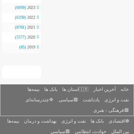
(6959)
2023
(6359)
2022
(8701)
2021
(5577)
2020
(65)
2019
خانه
آخرین اخبار
🇮🇷استان ‌ها
بانک ها
بیمه‌ها
نفت و انرژی
یادداشت
🟥سیاسی
🔷چندرسانه‌ای
🟦فرهنگی – هنری
❇اقتصادی
بانک ها
نفت و انرژی
بهداشت و درمان
بیمه‌ها
بین الملل
حوادث، انتظامی
🟥سیاسی