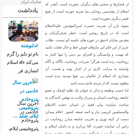
از فشارها و سختی های دیگران نخورده است. آنقدر که
یادداشت
اسلام از مقدسین روحانی نما ضربه خورده است از هیچ
قشر دیگری نخورده است.
نمونه بارز آن ضربت حضرت امیرالمؤمنین علیه‌السلام
است که در تاریخ روشن است. خطر تحجرگرایان و
مقدس نمایان احمق در حوزه های علمیه کم نیست. طلاب
#دلنوشته
عزیز از این فکر این مارهای خوش خط و خال غفلت نکنید
نام تو دلم را گرم
که تهمت و وابستگی و افترای بی دینی را تنها اغیار به
روحانیت زده است هرگز! ضربات روحانیت ناآگاه و آگاه
می‌کند ✍️ اسلام
وابسته به مراتب کاری تر از اغیار بوده و هست. آن
انصاری فر
مقداری که اسلام از عالمان بی تقوا صدمه دیده است
معلوم نیست که از مردم عادی دیده باشد.
لذا حسب وظیفه و تذکر به عنوان یک طلبه کوچک و عضو
جامعه روحانیت استان و سرباز ولایت به توهین کنندگان به
آخرین سال
ساحت نماینده ولی فقیه در استان حجت الاسلام
خادمی در
والمسلمین کریمی تبار و ائمه جمعه کشور اعلام میدارد
دست از کینه توزی و تخریب جامعه مبارز روحانیت در
پتروخادم
راس آن نماینده حضرت آقا بردارید و به دامان اسلام و
پتروشیمی ایلام،
روحانیت برگردید و بلندگوی دشمن در داخل نباشید. شما