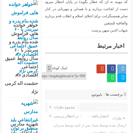
که ببویند نه آن که عطار بگوید) در پایان انتظار میرود
دست از لجاجت بردارید و با همدلی و مهربانی در کنار
سایر همسنگرانت برای اعتلای اسلام و انقلاب قدم بردارید
والعاقبه للمتقین
خواهر خوانده
شهاب الدین میهن پرست
هایی فراموش
شده بنام بدره و
اخبار مرتبط
سربندر با ۶۰
سال روابط عمیق
اجتماعی
لینک کوتاه
اقتصادی ✍
حشمت اله کرمی
نژاد
برچسب ها :
ناموجود
ارسال نظر شما
مجموع نظرات : 0
انتشار یافته : ۰
در انتظار بررسی : 0
نظرات
شهریه مدارس
ارسال شده توسط شما، پس از تایید توسط مدیران
غیرانتفاعی باید
سایت منتشر خواهد شد.