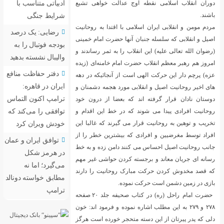
ادبیاتی متناسب با
دوران انقلاب اسلامی نقطه اوج عدالت خواهی تشیع
شرایط جنگی
باشند.
مردم مومن و انقلابی ایران اسلامی با اقتدا به روحانیت
رضایی: یک درصد
اصیل و انقلابی که سلسله جنبان آنها حضرت امام خمینی
بودجه فوتبال را به
(رضوان الله تعالی علیه) این انقلاب را به ثمر رساندند و
والیبال نشسته بدهید
امروز هم رهبر معظم انقلاب حضرت امام خامنه‌ای (زیده
دفتر حفاظت منافع
عزه) پرچم دار این حرکت الهی است از آنجائیکه در دهه
ایران در قاهره:
های اخیر روحانیت اصیل و انقلابی مورد هجمه دشمنان و
ترامپ اکنون التماس
دوستان نادان قرار گرفته اند که بعضا از درون خود
توافقی را می‌کند که
روحانیت افرادی پیدا می شوند که در خط این اقدام و
خودش ویران کرد
تخریب و توهین به روحانیت قرار می گیرند که غالبا این
افراد توسط مغرضیین و افرادی که بیشترین خطر را از
توافق ایران و عمان
جانب روحانیت اصیل احساس می کنند دامن زده و به خط
در هرمز شکل
رسانه ای جریان معاند و برجسته کردن حواشی غیر مهم
می‌گیرد؛ اما نه
که قصد مخدوش کردن حرکت مبارک روحانیت را دارند
مطابق خواسته دونالد
بازی در زمین دشمن است حرکت نموده.
ترامپ
حضرت امام راحل (ره) در کتاب صحیفه جلد ۲۰ صفحه
۲۷۸ و ۲۷۹ به این مطلب اشاره نموده و فرمود اند: خون
دلی که پدر پیرتان از این دسته متحجر خورده است هرگز