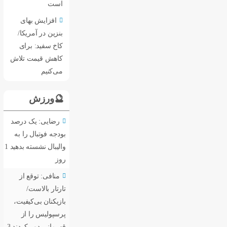
است
افزایش بهای
بنزین در آمریکا/
کاخ سفید: برای
کاهش قیمت تلاش
می‌کنیم
🔮ورزش
رضایی: یک درصد
بودجه فوتبال را به
والیبال نشسته بدهید
1
روز
منافی: توقع از
تارتار بالاست/
بازیکنان بی‌کیفیت،
پرسپولیس را از
قهرمانی دور کردند
3