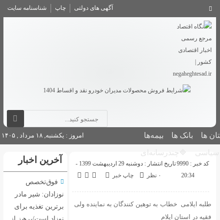
آگهی های دولتی
چاپ
شناسنامه سایت
بانک ها
بیمه‌ها
امروز : یکشنبه, ۱۸ مرداد , ۱۴۰۵
سیاسی
🔷چندرسانه‌ای
آخرین اخبار
کد خبر : 9990
تاریخ انتشار : دوشنبه 29 اردیبهشت 1399 -
20:34
۰ نظر
چاپ خبر
فوق‌تخصص
نوزادان: شیر مادر
طلبه ایلامی خطاب به توهین کنندگان به نماینده ولی
برترین تغذیه برای
فقیه در استان ایلام
نوزاد است/پرهیز از