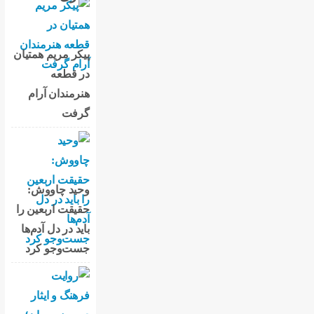
پیکر مریم همتیان
در قطعه
هنرمندان آرام
گرفت
وحید چاووش:
حقیقت اربعین را
باید در دل آدم‌ها
جست‌وجو کرد