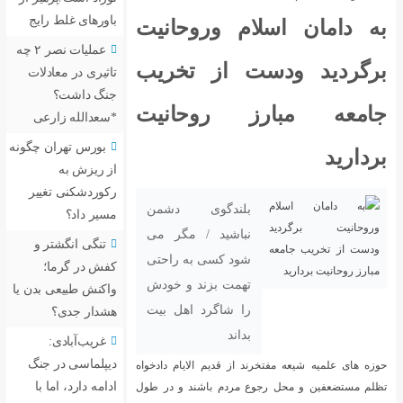
باورهای غلط رایج
به دامان اسلام وروحانیت
عملیات نصر ۲ چه
برگردید ودست از تخریب
تاثیری در معادلات
جنگ داشت؟
جامعه مبارز روحانیت
*سعدالله زارعی
بورس تهران چگونه
بردارید
از ریزش به
رکوردشکنی تغییر
بلندگوی دشمن
مسیر داد؟
نباشید / مگر می
تنگی انگشتر و
شود کسی به راحتی
کفش در گرما؛
تهمت بزند و خودش
واکنش طبیعی بدن یا
را شاگرد اهل بیت
هشدار جدی؟
بداند
غریب‌آبادی:
دیپلماسی در جنگ
حوزه های علمیه شیعه مفتخرند از قدیم الایام دادخواه
ادامه دارد، اما با
تظلم مستضعفین و محل رجوع مردم باشند و در طول