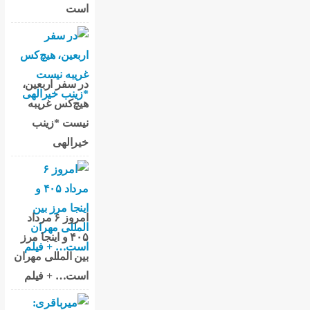
است
در سفر اربعین،
هیچ‌کس غریبه
نیست *زینب
خیرالهی
امروز ۶ مرداد
۴۰۵ و اینجا مرز
بین المللی مهران
است… + فیلم