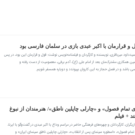
 و قرارمان با اکبر عبدی بازی در سلمان فارسی بود
 سیدداود میرباقری، نویسنده و کارگردان و فیلمنامه‌نویس نوشت: قول و قرارمان این بود، در پس
ین همکاری مشترک‌مان بعد از امام علی (ع)، آدم برفی، معصومیت از دست رفته و
 باشد و در فصل حجاز به این کاروان بپیوندد و دوباره همسفر شویم.
 تمام فصول» و «چارلی چاپلین ناطق»/ هنرمندان از نبوغ
د + فیلم
ازیگران، کارگردانان و چهره‌های فرهنگی حاضر در مراسم وداع با اکبر عبدی در گفت‌وگو با ایرنا،
تمام فصول»، «اسطوره سینمای پس از انقلاب»، «چارلی چاپلین ناطق سینمای ایران» و