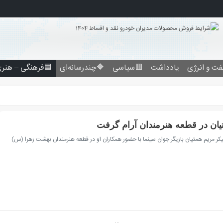
فرهنگی – هنری
🔷چندرسانه‌ای
🟥سیاسی
یادداشت
نفت و انرژ
پیکر مریم همتیان در قطعه هنرمن
نگاه اقتصاد - تهران- پیکر مریم همتیان بازیگر جوان سینما با حضور همکاران او در قطعه هن