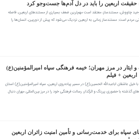
قیقت اربعین را باید در دل آدم‌ها جست‌وجو کرد
- وحید چاووش، مستندساز، معتقد است مهم‌ترین ضعف بسیاری از مستندهای اربعین، فاصله
ی مردم است. مستندساز زمانی به اربعین نزدیک می‌شود که پیش از دوربین، انسان‌ها را
 ایثار در مرز مهران؛ خیمه فرهنگی سپاه امیرالمؤمنین(ع)
اربعین + فیلم
با خیل عاشقان اباعبدالله الحسین(ع) در مسیر پیاده‌روی اربعین، سپاه امیرالمؤمنین(ع) استان
های گذشته با حضوری پررنگ و اثرگذار، رسالت فرهنگی خود را در مرز بین‌المللی مهران دنبال
 سپاه برای خدمت‌رسانی و تأمین امنیت زائران اربعین