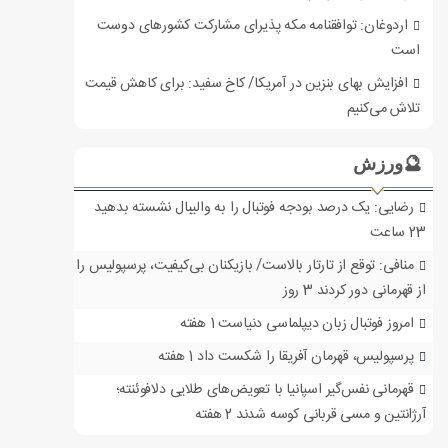
اردوغان: توافقنامه مکه پذیرای مشارکت کشورهای دوست
است
افزایش بهای بنزین در آمریکا/ کاخ سفید: برای کاهش قیمت
تلاش می‌کنیم
🔮ورزش
رضایی: یک درصد بودجه فوتبال را به والیبال نشسته بدهید
23 ساعت
منافی: توقع از تارتار بالاست/ بازیکنان بی‌کیفیت، پرسپولیس را
از قهرمانی دور کردند
3 روز
امروز فوتبال زبان دیپلماسی دنیاست
1 هفته
پرسپولیس، قهرمان آفریقا را شکست داد
1 هفته
قهرمانی نفس‌گیر اسپانیا با تعویض‌های طلایی دلافوئنته؛
آرژانتین و مسی قربانی کوسه شدند
2 هفته