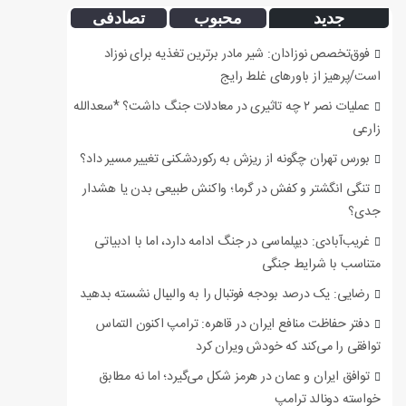
جدید
محبوب
تصادفی
فوق‌تخصص نوزادان: شیر مادر برترین تغذیه برای نوزاد
است/پرهیز از باورهای غلط رایج
عملیات نصر ۲ چه تاثیری در معادلات جنگ داشت؟ *سعدالله
زارعی
بورس تهران چگونه از ریزش به رکوردشکنی تغییر مسیر داد؟
تنگی انگشتر و کفش در گرما؛ واکنش طبیعی بدن یا هشدار
جدی؟
غریب‌آبادی: دیپلماسی در جنگ ادامه دارد، اما با ادبیاتی
متناسب با شرایط جنگی
رضایی: یک درصد بودجه فوتبال را به والیبال نشسته بدهید
دفتر حفاظت منافع ایران در قاهره: ترامپ اکنون التماس
توافقی را می‌کند که خودش ویران کرد
توافق ایران و عمان در هرمز شکل می‌گیرد؛ اما نه مطابق
خواسته دونالد ترامپ