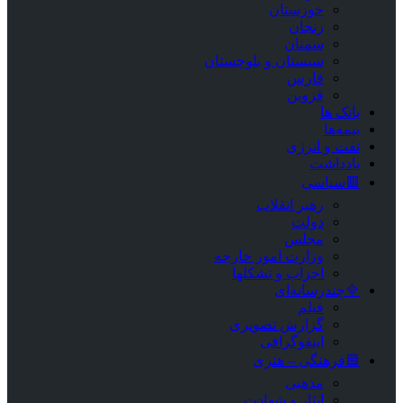
خوزستان
زنجان
سمنان
سیستان و بلوچستان
فارس
قزوین
بانک ها
بیمه‌ها
نفت و انرژی
یادداشت
🟥سیاسی
رهبر انقلاب
دولت
مجلس
وزارت امور خارجه
احزاب و تشکلها
🔷چندرسانه‌ای
فیلم
گزارش تصویری
اینفوگرافی
🟦فرهنگی – هنری
مذهبی
ایثار و شهادت