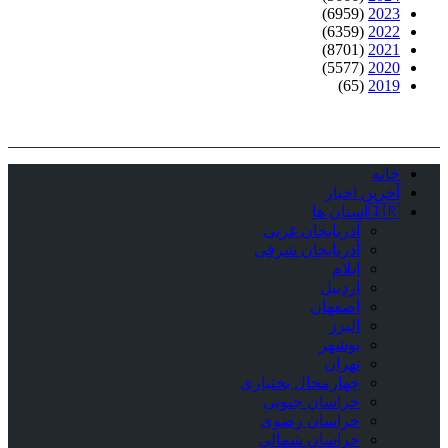
(6959)
2023
(6359)
2022
(8701)
2021
(5577)
2020
(65)
2019
خانه
آخرین اخبار
🇮🇷استان ‌ها
آذربایجان غربی
آذربایجان شرقی
ایلام
اردبیل
اصفهان
البرز
بوشهر
تهران
چهارمحال بختیاری
خراسان جنوبی
خراسان رضوی
خراسان شمالی