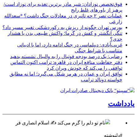
فوق‌تخصص نوزادان: شیر مادر برترین تغذیه برای نوزاد است/
پرهیز از باورهای غلط رایج
عملیات نصر ۲ چه تاثیری در معادلات جنگ داشت؟ *سعدالله
زارعی
بورس تهران چگونه از ریزش به رکوردشکنی تغییر مسیر داد؟
تنگی انگشتر و کفش در گرما؛ واکنش طبیعی بدن یا هشدار
جدی؟
غریب‌آبادی: دیپلماسی در جنگ ادامه دارد، اما با ادبیاتی
متناسب با شرایط جنگی
رضایی: یک درصد بودجه فوتبال را به والیبال نشسته بدهید
دفتر حفاظت منافع ایران در قاهره: ترامپ اکنون التماس
توافقی را می‌کند که خودش ویران کرد
توافق ایران و عمان در هرمز شکل می‌گیرد؛ اما نه مطابق
خواسته دونالد ترامپ
یادداشت
#دلنوشته