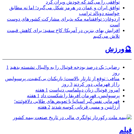
توافقی را می‌کند که خودش ویران کرد
توافق ایران و عمان در هرمز شکل می‌گیرد؛ اما نه مطابق
خواسته دونالد ترامپ
اردوغان: توافقنامه مکه پذیرای مشارکت کشورهای دوست
است
افزایش بهای بنزین در آمریکا/ کاخ سفید: برای کاهش قیمت
تلاش می‌کنیم
🔮ورزش
رضایی: یک درصد بودجه فوتبال را به والیبال نشسته بدهید
1
روز
منافی: توقع از تارتار بالاست/ بازیکنان بی‌کیفیت، پرسپولیس
را از قهرمانی دور کردند
3 روز
امروز فوتبال زبان دیپلماسی دنیاست
1 هفته
پرسپولیس، قهرمان آفریقا را شکست داد
1 هفته
قهرمانی نفس‌گیر اسپانیا با تعویض‌های طلایی دلافوئنته؛
آرژانتین و مسی قربانی کوسه شدند
2 هفته
فیلم