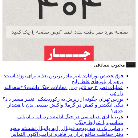
جدید
محبوب
تصادفی
فوق‌تخصص نوزادان: شیر مادر برترین تغذیه برای نوزاد است/
پرهیز از باورهای غلط رایج
عملیات نصر ۲ چه تاثیری در معادلات جنگ داشت؟ *سعدالله
زارعی
بورس تهران چگونه از ریزش به رکوردشکنی تغییر مسیر داد؟
تنگی انگشتر و کفش در گرما؛ واکنش طبیعی بدن یا هشدار
جدی؟
غریب‌آبادی: دیپلماسی در جنگ ادامه دارد، اما با ادبیاتی
متناسب با شرایط جنگی
رضایی: یک درصد بودجه فوتبال را به والیبال نشسته بدهید
دفتر حفاظت منافع ایران در قاهره: ترامپ اکنون التماس